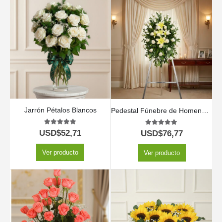
Jarrón Pétalos Blancos
Pedestal Fúnebre de Homenaje «Luz de Jacinta» 🕊️
5.00
out of 5
5.00
out of 5
USD$
52,71
USD$
76,77
Ver producto
Ver producto