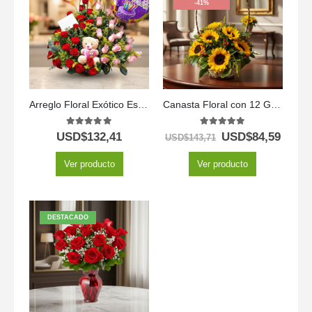
-41%
Arreglo Floral Exótico Especial
Canasta Floral con 12 Girasoles
5.00
out of 5
5.00
out of 5
USD$
132,41
USD$
84,59
USD$
143,71
Ver producto
Ver producto
DESTACADO