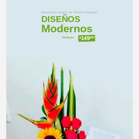
Hermosos ramos de Flores Frescas!
DISEÑOS
Modernos
149
Llevalo por
900
$