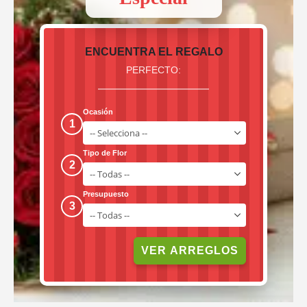
ENCUENTRA EL REGALO
PERFECTO:
Ocasión
1
Tipo de Flor
2
Presupuesto
3
VER ARREGLOS