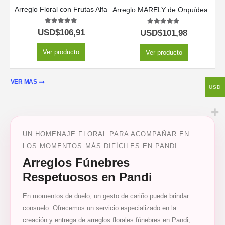
Arreglo Floral con Frutas Alfa
Arreglo MARELY de Orquídea Phalaenopsis y Chocolates para Regalar 🤍
5.00
out of 5
5.00
out of 5
USD$
106,91
USD$
101,98
Ver producto
Ver producto
VER MAS
USD
UN HOMENAJE FLORAL PARA ACOMPAÑAR EN
LOS MOMENTOS MÁS DIFÍCILES EN PANDI.
Arreglos Fúnebres
Respetuosos en Pandi
En momentos de duelo, un gesto de cariño puede brindar
consuelo. Ofrecemos un servicio especializado en la
creación y entrega de arreglos florales fúnebres en Pandi,