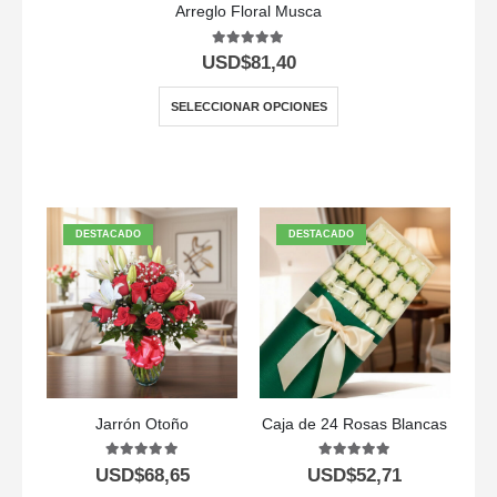
Arreglo Floral Musca
5.00
out of 5
USD$
81,40
SELECCIONAR OPCIONES
DESTACADO
DESTACADO
Jarrón Otoño
Caja de 24 Rosas Blancas
5.00
out of 5
5.00
out of 5
USD$
68,65
USD$
52,71