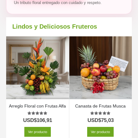
Un tributo floral entregado con cuidado y respeto.
Lindos y Deliciosos Fruteros
Arreglo Floral con Frutas Alfa
Canasta de Frutas Musca
C
5.00
out of 5
5.00
out of 5
USD$
106,91
USD$
75,03
Ver producto
Ver producto