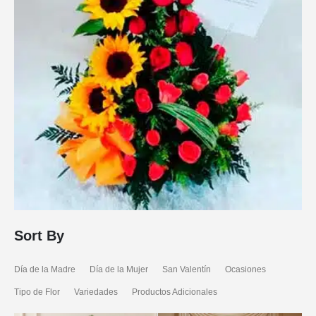
Sort By
Día de la Madre
Día de la Mujer
San Valentín
Ocasiones
Tipo de Flor
Variedades
Productos Adicionales