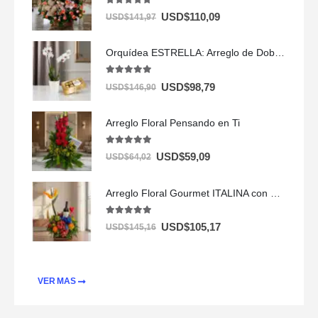
5.00
out of 5
USD$
110,09
USD$
141,97
Orquídea ESTRELLA: Arreglo de Doble Vara con Chocolates ✨
5.00
out of 5
USD$
98,79
USD$
146,90
Arreglo Floral Pensando en Ti
5.00
out of 5
USD$
59,09
USD$
64,02
Arreglo Floral Gourmet ITALINA con Vino y Frutas Exóticas 🍷
5.00
out of 5
USD$
105,17
USD$
145,16
VER MAS