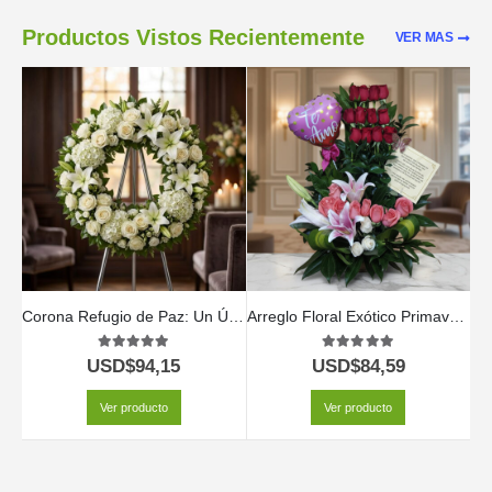
Productos Vistos Recientemente
VER MAS
Corona Refugio de Paz: Un Último Adiós a Hiram 🕊️
Arreglo Floral Exótico Primaveral
5.00
out of 5
5.00
out of 5
USD$
94,15
USD$
84,59
Ver producto
Ver producto