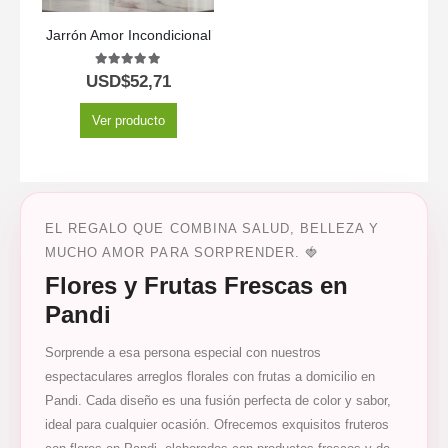
Jarrón Amor Incondicional
5.00
out of 5
USD$
52,71
Ver producto
EL REGALO QUE COMBINA SALUD, BELLEZA Y
MUCHO AMOR PARA SORPRENDER. 🍓
Flores y Frutas Frescas en
Pandi
Sorprende a esa persona especial con nuestros
espectaculares arreglos florales con frutas a domicilio en
Pandi. Cada diseño es una fusión perfecta de color y sabor,
ideal para cualquier ocasión. Ofrecemos exquisitos fruteros