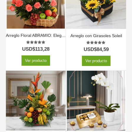
Arreglo Floral ABRAMIO: Elegante Cesta de Rosas Salmón y Frutas 🌿
Arreglo con Girasoles Soleil
5.00
out of 5
5.00
out of 5
USD$
113,28
USD$
84,59
Ver producto
Ver producto