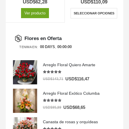
USD$
62,28
USD$
110,09
Ver producto
SELECCIONAR OPCIONES
Flores en Oferta
00
DAYS
00
:
00
:
00
TENIMA EN:
Arreglo Floral Quiero Amarte
5.00
out of 5
USD$
116,47
USD$
143,71
Arreglo Floral Exótico Columba
5.00
out of 5
USD$
68,65
USD$
95,89
Canasta de rosas y orquídeas