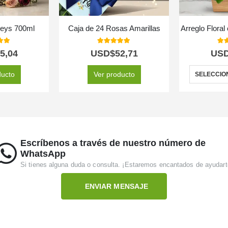
ileys 700ml
Caja de 24 Rosas Amarillas
Arreglo Floral
 of 5
5.00
out of 5
5.0
5,04
USD$
52,71
US
ducto
Ver producto
SELECCIO
Escríbenos a través de nuestro número de
WhatsApp
Si tienes alguna duda o consulta. ¡Estaremos encantados de ayudart
ENVIAR MENSAJE