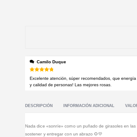
Camilo Duque
Valorado en
5
de 5
Excelente atención, súper recomendados, que energía
y calidad de personas! Las mejores rosas.
DESCRIPCIÓN
INFORMACIÓN ADICIONAL
VALOR
Nada dice «sonríe» como un puñado de girasoles en las m
sostener y entregar con un abrazo 🌻💛