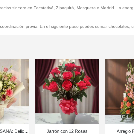
cias sincero en Facatativá, Zipaquirá, Mosquera o Madrid. La energía 
oordinación previa. En el siguiente paso puedes sumar chocolates, un
Bouquet Floral SUSANA: Delicadeza en Rosas y Astromelias 🌿
Jarrón con 12 Rosas
Arreglo F