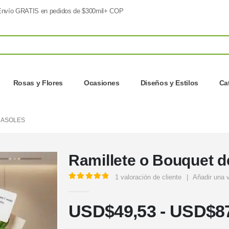
nvío GRATIS en pedidos de $300mil+ COP
Rosas y Flores
Ocasiones
Diseños y Estilos
Ca
RASOLES
Ramillete o Bouquet d
1
valoración de cliente
|
Añadir una 
5.00
out of 5
USD$
49,53
-
USD$
8