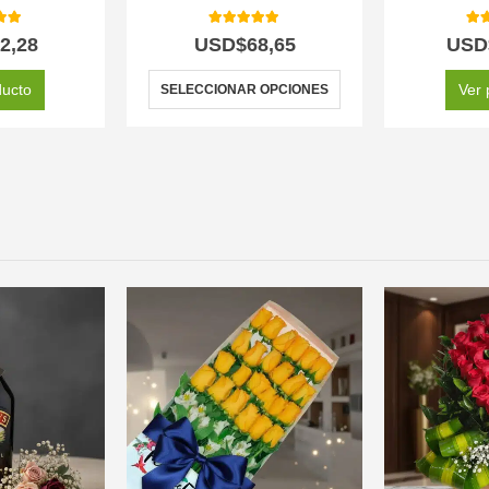
 of 5
5.00
out of 5
5.0
2,28
USD$
68,65
USD
ducto
Ver 
SELECCIONAR OPCIONES