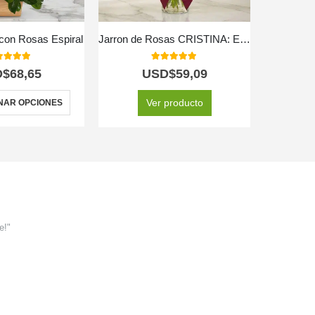
 con Rosas Espiral
Jarron de Rosas CRISTINA: Elegancia en 12 Tonos Surtidos ⚜️
Arreglo Fl
0
out of 5
5.00
out of 5
D$
68,65
USD$
59,09
U
Ver producto
NAR OPCIONES
e!"