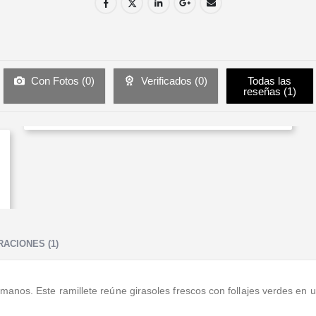
Con Fotos (
0
)
Verificados (
0
)
Todas las
reseñas (
1
)
ACIONES (1)
anos. Este ramillete reúne girasoles frescos con follajes verdes en u