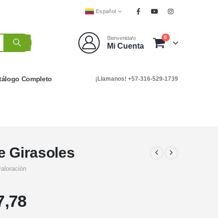
Español
0
Bienvenida/o
Mi Cuenta
tálogo Completo
¡Llamanos! +57-316-529-1739
e Girasoles
valoración
7,78