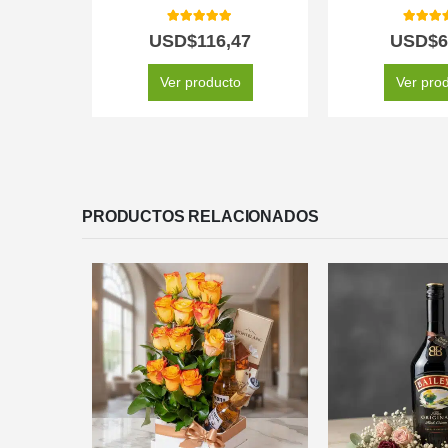
5.00
out of 5
5.00
out
USD$
116,47
USD$
6
Ver producto
Ver pro
PRODUCTOS RELACIONADOS