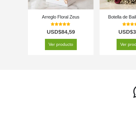
Arreglo Floral Zeus
Botella de Ba
5.00
out of 5
5.00
out
USD$
84,59
USD$
3
Ver producto
Ver pro