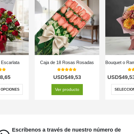
l Escarlata
Caja de 18 Rosas Rosadas
 of 5
5.00
out of 5
5.0
8,65
USD$
49,53
USD$
49,5
Ver producto
 OPCIONES
SELECCIO
Escríbenos a través de nuestro número de