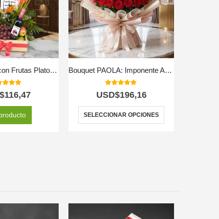
Arreglo Floral con Frutas Platonia
Bouquet PAOLA: Imponente Arreglo con 72 Espectaculares Rosas 🌹
0
out of 5
5.00
out of 5
$
116,47
USD$
196,16
producto
SELECCIONAR OPCIONES