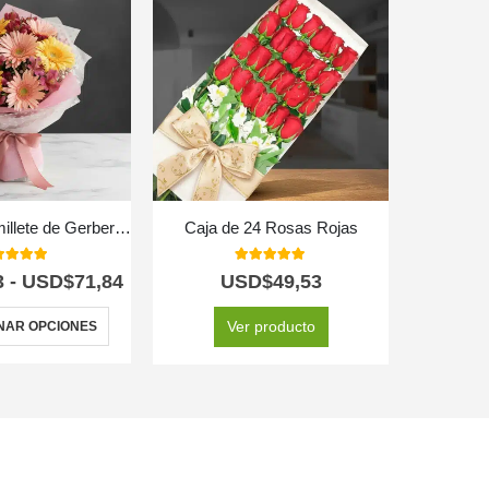
Bouquet o Ramillete de Gerberas Multicolor
Caja de 24 Rosas Rojas
0
out of 5
5.00
out of 5
3
-
USD$
71,84
USD$
49,53
Ver producto
NAR OPCIONES