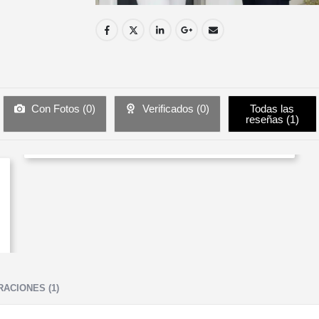
Con Fotos (
0
)
Verificados (
0
)
Todas las
reseñas (
1
)
ACIONES (1)