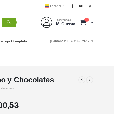
Español
0
Bienvenida/o
Mi Cuenta
tálogo Completo
¡Llamanos! +57-316-529-1739
no y Chocolates
valoración
00,53