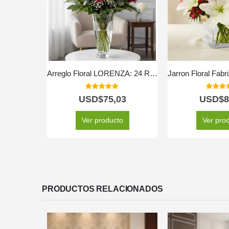
Arreglo Floral LORENZA: 24 Rosas Rojas y Amarillas Llenas de Vida ⚜️
5.00
out of 5
5.00
out
USD$
75,03
USD$
8
Ver producto
Ver pro
PRODUCTOS RELACIONADOS