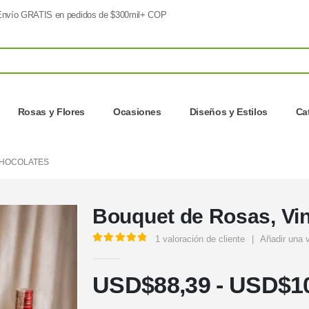
nvío GRATIS en pedidos de $300mil+ COP
Rosas y Flores
Ocasiones
Diseños y Estilos
Ca
CHOCOLATES
Bouquet de Rosas, Vi
1
valoración de cliente
|
Añadir una 
5.00
out of 5
USD$
88,39
-
USD$
1