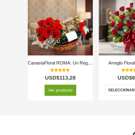
CanastaFloral ROMA: Un Regalo Inolvidable con Vino y Chocolates. 🎁
Arreglo Flora
5.00
out of 5
5.00
out
USD$
113,28
USD$
6
Ver producto
SELECCIONAR