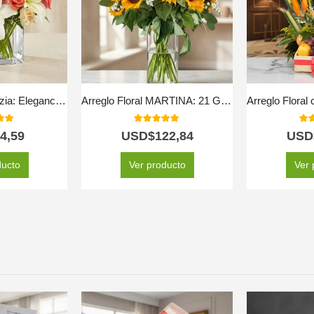
Jarron Floral Fabrizia: Elegancia en Rosas Rosadas y Lirios 🤍
Arreglo Floral MARTINA: 21 Girasoles para Iluminar el Alma 🌻
 of 5
5.00
out of 5
5.0
4,59
USD$
122,84
USD
ducto
Ver producto
Ver 