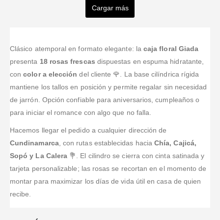
Mendoza
Alfonso
Alvarado
ALVAREZ
Cargar más
Valorado en
5
de 
Alvarado
Muy buen
Valorado en
5
de 5
Valorado en
5
de 5
Valorado en
5
de 5
Encantada
servicio lo
Arreglos
Excellent
Valorado en
5
de 5
con los
recomiendo
florales muy
services
Servicio
divinos
100 gracias
bonitos,
rápido y
Clásico atemporal en formato elegante: la
caja floral Giada
arreglos
por su
buena
efectivo con
presenta
18 rosas frescas
dispuestas en espuma hidratante,
florales,
cumplimiento
atención,
facilidades de
con
color a elección
del cliente 🌹. La base cilíndrica rígida
únicos con
y calidad
rápidos y se
pago ,
mantiene los tallos en posición y permite regalar sin necesidad
detalles que
puede pagar
recomendadisimo
enamoran,
de jarrón. Opción confiable para aniversarios, cumpleaños o
online.
super
para iniciar el romance con algo que no falla.
recomendados
Hacemos llegar el pedido a cualquier dirección de
Cundinamarca
, con rutas establecidas hacia
Chía, Cajicá,
Sopó y La Calera
💐. El cilindro se cierra con cinta satinada y
tarjeta personalizable; las rosas se recortan en el momento de
montar para maximizar los días de vida útil en casa de quien
recibe.