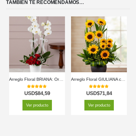
TAMBIÉN TE RECOMENDAMOS…
Arreglo Floral BRIANA: Orquídea y Rosas Rojas para Enamorar 🌹
Arreglo Floral GIULIANA con Girasoles Radiantes 🌻
5.00
out of 5
5.00
out of 5
USD$
84,59
USD$
71,84
Ver producto
Ver producto