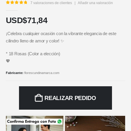
7
valoraciones de clientes
|
Añadir una valoración
5.00
out of 5
USD$
71,84
¡Celebra cualquier ocasión con la vibrante elegancia de este
cilindro lleno de amor y color! ✨
* 18 Rosas (Color a elección)
💖
Fabricante:
florescundinamarca.com
REALIZAR PEDIDO