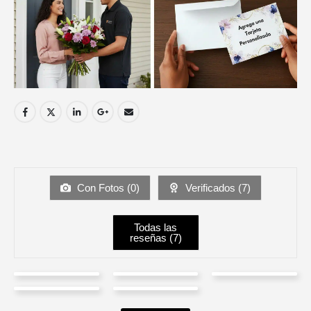
Con Fotos (
0
)
Verificados (
7
)
Todas las
reseñas (
7
)
Juan
Manuel
Adriana
Natalia
Carlos
JACKELINE
Flores