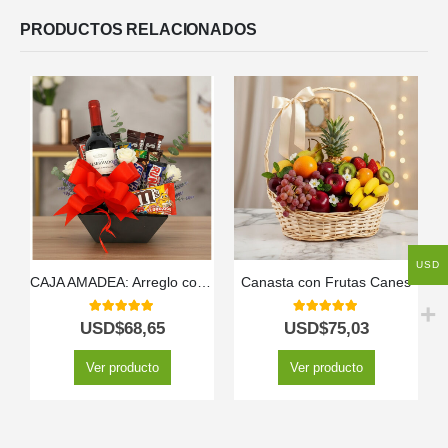
PRODUCTOS RELACIONADOS
USD
CAJA AMADEA: Arreglo con Vino y Chocolates para Sorprender ⚜️
Canasta con Frutas Canes
5.00
out of 5
5.00
out of 5
USD$
68,65
USD$
75,03
Ver producto
Ver producto