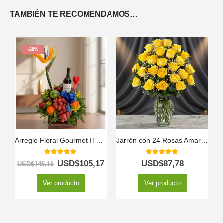
TAMBIÉN TE RECOMENDAMOS…
-28%
Arreglo Floral Gourmet ITALINA con Vino y Frutas Exóticas 🍷
Jarrón con 24 Rosas Amarillas
5.00
out of 5
5.00
out of 5
USD$
105,17
USD$
87,78
USD$
145,16
Ver producto
Ver producto