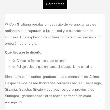
Delgado
Arevalo
ROJO
villalobos
Cargar más
Valorado en
5
de 
Me encantó la
Valorado en
5
de 5
Valorado en
5
de 5
Valorado en
5
de 5
Valorado en
5
de 5
Además de
Excelente
floristería
Buen servicio,
Recomendada,
que sus
servicio y
Tufloristeria.co!
gran variedad
muy lindos
Ramos son
atenciòn al
La página
de arreglos
arreglos,
🌻 Con
Giuliana
regalas un pedacito de verano: girasoles
hermosos,tienes
cliente.
web es fácil
florales
apesar de la
radiantes que capturan la luz del sol y la transforman en
una excelente
Rapida
de navegar y
demanda en
sonrisas. Una explosión de optimismo para quien necesita un
atención y no
respuesta a
comprar
el día de la
empujón de energía.
solo te dan lo
las
desde el
madre mi
que pides si
inquietudes y
exterior.
destinatario
Qué lleva este diseño:
no que llenan
muy flexibles
Tienen una
recibió su
completamente
con las
amplia oferta
detalle a
🌻 Girasoles frescos de corte reciente
tus
sugerencias
de flores y
tiempo y le
🌿 Follaje selecto que enmarca el protagonismo amarillo
espectativas
extras
...Leer
encantó.
Más
Muchas
Ideal para cumpleaños, graduaciones o mensajes de ánimo.
gracias.
...Leer
Despachamos desde floristerías cercanas hacia Fusagasugá,
Más
Silvania, Soacha, Sibaté y poblaciones de la provincia de
Sumapaz, garantizando flores recién cortadas en cada
entrega. ✨