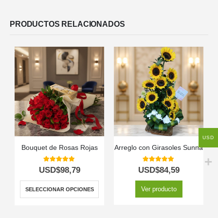
PRODUCTOS RELACIONADOS
USD
Bouquet de Rosas Rojas
Arreglo con Girasoles Sunna
5.00
out of 5
5.00
out of 5
USD$
98,79
USD$
84,59
Ver producto
SELECCIONAR OPCIONES