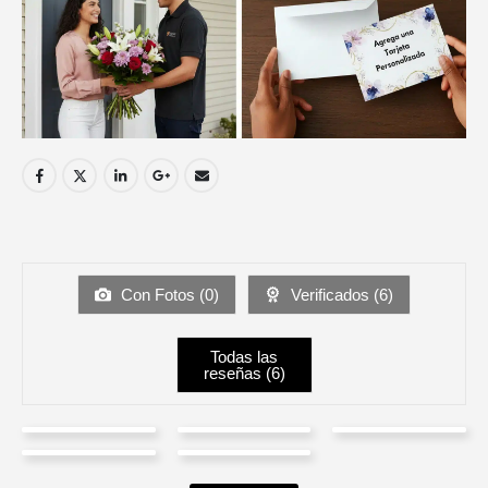
Con Fotos (
0
)
Verificados (
6
)
Todas las
reseñas (
6
)
Byron
yamid
Alexa
Martha
Tatiana
perez
adiela torres
Gomez