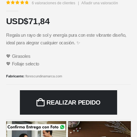
6
valoraciones de clientes
|
Añadir una valoración
5.00
out of 5
USD$
71,84
Regala un rayo de sol y energía pura con este vibrante diseño,
ideal para alegrar cualquier ocasión. ✨
💖 Girasoles
💖 Follaje selecto
Fabricante:
florescundinamarca.com
REALIZAR PEDIDO