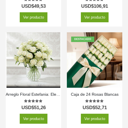
5.00
out of 5
5.00
out of 5
USD$
49,53
USD$
106,91
Ver producto
Ver producto
DESTACADO
Arreglo Floral Estefania: Elegancia Pura con 24 Rosas Blancas a Domicilio 🤍
Caja de 24 Rosas Blancas
5.00
out of 5
5.00
out of 5
USD$
51,26
USD$
52,71
Ver producto
Ver producto