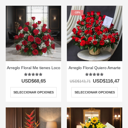
-19%
Arreglo Floral Me tienes Loco
Arreglo Floral Quiero Amarte
5.00
out of 5
5.00
out of 5
USD$
68,65
USD$
116,47
USD$
143,71
SELECCIONAR OPCIONES
SELECCIONAR OPCIONES