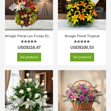
Arreglo Floral con Frutas Eclipse
Arreglo Floral Tropical
5.00
out of 5
5.00
out of 5
USD$
116,47
USD$
100,53
Ver producto
Ver producto