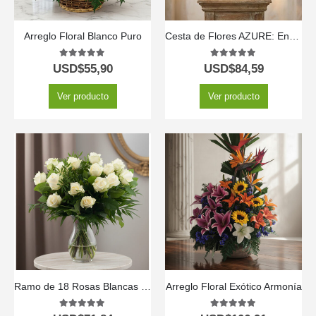
Arreglo Floral Blanco Puro
Cesta de Flores AZURE: Envía Rosas y Lirios Primaverales a Domicilio 💐
5.00
out of 5
5.00
out of 5
USD$
55,90
USD$
84,59
Ver producto
Ver producto
Ramo de 18 Rosas Blancas SERENA: Pureza y Elegancia 🕊️
Arreglo Floral Exótico Armonía
5.00
out of 5
5.00
out of 5