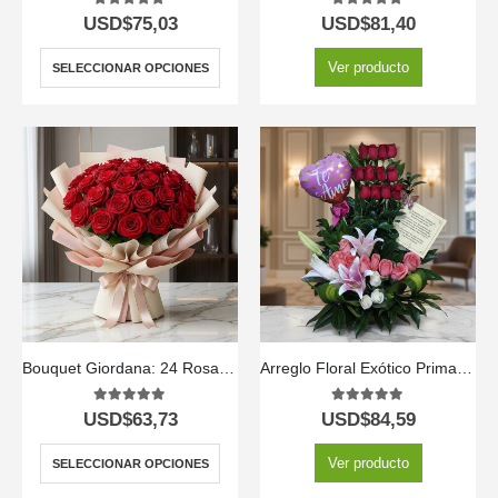
5.00
out of 5
5.00
out of 5
USD$
75,03
USD$
81,40
Ver producto
SELECCIONAR OPCIONES
Bouquet Giordana: 24 Rosas para una Ocasión Especial 🌹
Arreglo Floral Exótico Primaveral
5.00
out of 5
5.00
out of 5
USD$
63,73
USD$
84,59
Ver producto
SELECCIONAR OPCIONES