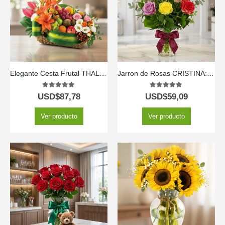
Elegante Cesta Frutal THALIA con Lirios y Anturios ⚜️
Jarron de Rosas CRISTINA: Elegancia en 12 Tonos Surtidos ⚜️
5.00
out of 5
5.00
out of 5
USD$
87,78
USD$
59,09
Ver producto
Ver producto