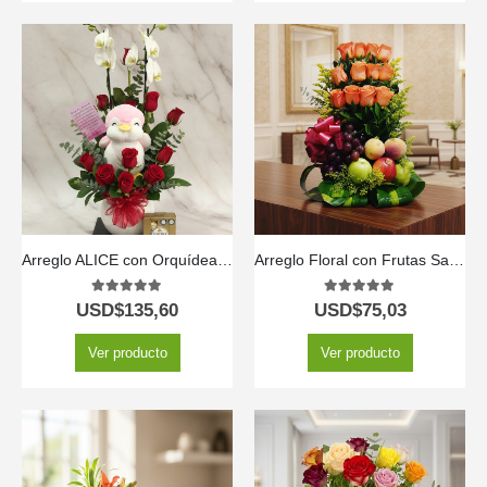
Arreglo ALICE con Orquídea Majestuosa, Rosas Rojas y Peluche ⚜️
Arreglo Floral con Frutas Salak
5.00
out of 5
5.00
out of 5
USD$
135,60
USD$
75,03
Ver producto
Ver producto