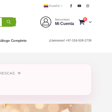
Español
0
Bienvenida/o
Mi Cuenta
tálogo Completo
¡Llamanos! +57-316-529-1739
ESCAS. 🌹