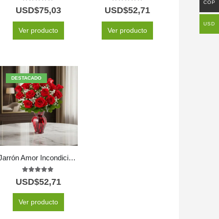
COP
5.00
out of 5
5.00
out of 5
USD$
75,03
USD$
52,71
USD
Ver producto
Ver producto
DESTACADO
Jarrón Amor Incondicional
5.00
out of 5
USD$
52,71
Ver producto