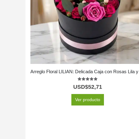
5.00
out of 5
USD$
52,71
Ver producto