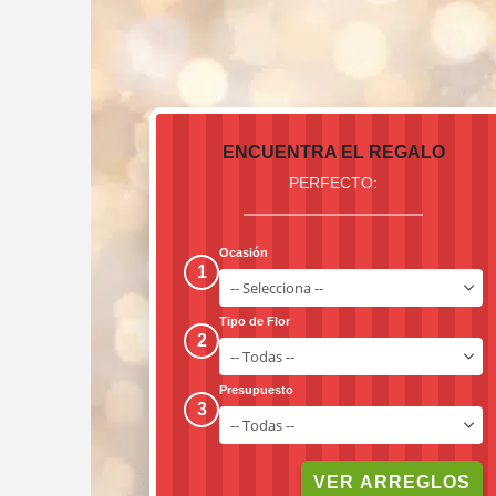
ENCUENTRA EL REGALO
PERFECTO:
Ocasión
1
Tipo de Flor
2
Presupuesto
3
VER ARREGLOS