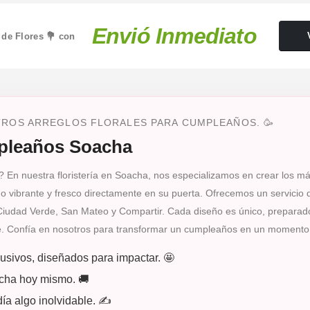
Envió Inmediato
 de Flores 💐 con
TROS ARREGLOS FLORALES PARA CUMPLEAÑOS. 🥳
mpleaños Soacha
 En nuestra floristería en Soacha, nos especializamos en crear los má
amo vibrante y fresco directamente en su puerta. Ofrecemos un servicio
 Ciudad Verde, San Mateo y Compartir. Cada diseño es único, preparad
e. Confía en nosotros para transformar un cumpleaños en un moment
usivos, diseñados para impactar. 🤩
acha hoy mismo. 🚚
a algo inolvidable. ✍️