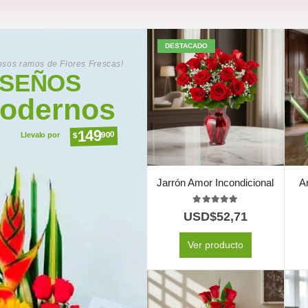
DESTACADO
sos ramos de Flores Frescas!
ISEÑOS
odernos
149
900
$
Llevalo por
Jarrón Amor Incondicional
A
5.00
out of 5
USD$
52,71
Ver producto