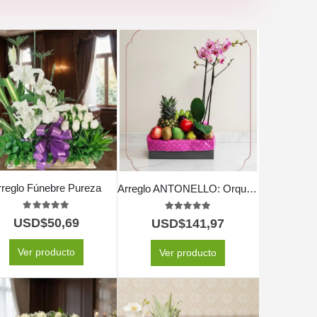
rreglo Fúnebre Pureza
Arreglo ANTONELLO: Orquídea Phalaenopsis y Frutas Selectas 🌿
5.00
out of 5
5.00
out of 5
USD$
50,69
USD$
141,97
Ver producto
Ver producto