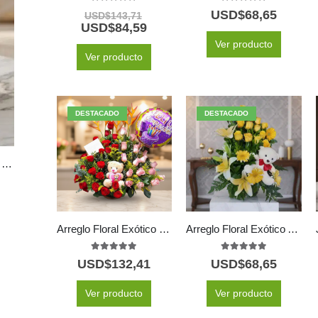
5.00
out of 5
5.00
out of 5
USD$
68,65
USD$
143,71
USD$
84,59
Ver producto
Ver producto
DESTACADO
DESTACADO
Arreglo Floral LILIAN: Delicada Caja con Rosas Lila y Rojas 🤍
Arreglo Floral Exótico Especial
Arreglo Floral Exótico Amaretto
5.00
out of 5
5.00
out of 5
USD$
132,41
USD$
68,65
Ver producto
Ver producto