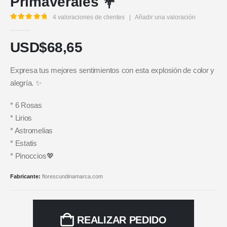
Primaverales 💐
4
valoraciones de clientes
|
Añadir una valoración
5.00
out of 5
USD$
68,65
Expresa tus mejores sentimientos con esta explosión de color y
alegría. ✨
* 6 Rosas
* Lirios
* Astromelias
* Estatis
* Pinoccios💖
Fabricante:
florescundinamarca.com
REALIZAR PEDIDO