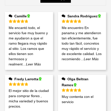
Camille
Sandra Rodriguez
Valorado en
5
de 5
Valorado en
5
de 5
Me encantó todo, el
Me encuentro En
servicio fue muy bueno y
panama y me atendieron
me ayudaron a que el
tan eficientemente, fue
ramo llegara muy rápido
todo tan fácil, concretos
al sitio. Los ramos que
muy rápido el servício y
ellos tienen son
de excelente calidad. Los
hermosos y
recomiendo
...Leer Más
realment
...Leer Más
Fredy Larrotta
Olga Beltran
Ramos
Valorado en
5
de 5
El mejor sitio de la ciudad
Valorado en
5
de 5
para comprar flores ,
Muy contenta con el
micha variedad y buenos
servicio
precios.