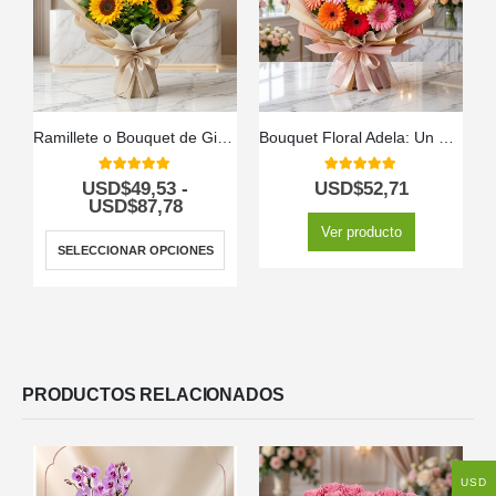
Ramillete o Bouquet de Girasoles
Bouquet Floral Adela: Un Ramo Vibrante de Gerberas Multicolor 💐
5.00
out of 5
5.00
out of 5
USD$
49,53
-
USD$
52,71
USD$
87,78
Ver producto
SELECCIONAR OPCIONES
PRODUCTOS RELACIONADOS
USD