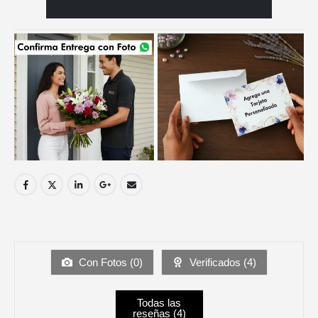
Con Fotos (
0
)
Verificados (
4
)
Todas las
reseñas (
4
)