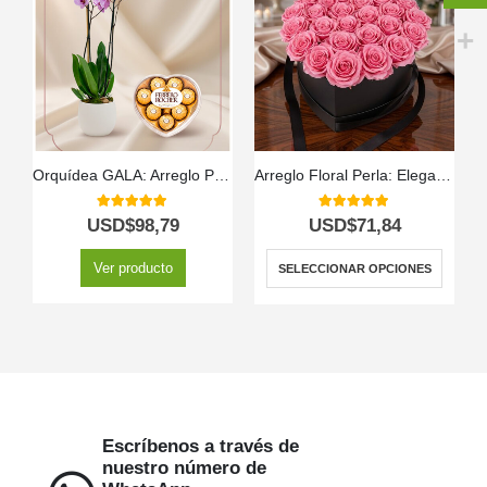
Orquídea GALA: Arreglo Premium con Chocolates de Corazón ✨
Arreglo Floral Perla: Elegancia en Caja Corazón con Rosas 💝
C
5.00
out of 5
5.00
out of 5
USD$
98,79
USD$
71,84
Ver producto
SELECCIONAR OPCIONES
Escríbenos a través de
nuestro número de