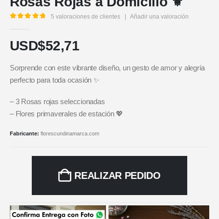
Rosas Rojas a Domicilio ⚜️
5
valoraciones de clientes
|
Añadir una valoración
5.00
out of 5
USD$
52,71
Sorprende con este vibrante diseño, un gesto de amor y alegría
perfecto para toda ocasión ✨
– 3 Rosas rojas seleccionadas
– Flores primaverales de estación 💖
Fabricante:
florescundinamarca.com
REALIZAR PEDIDO