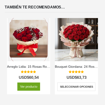
TAMBIÉN TE RECOMENDAMOS…
Arreglo Lidia: 15 Rosas Rojas Premium en Balde Rústico 🌹
Bouquet Giordana: 24 Rosas para una Ocasión Especial 🌹
5.00
out of 5
5.00
out of 5
USD$
60,54
USD$
63,73
Ver producto
SELECCIONAR OPCIONES