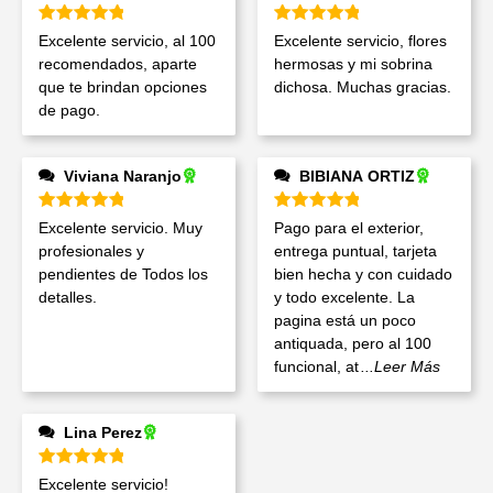
Valorado en
5
de 5
Valorado en
5
de 5
Excelente servicio, al 100
Excelente servicio, flores
recomendados, aparte
hermosas y mi sobrina
que te brindan opciones
dichosa. Muchas gracias.
de pago.
Viviana Naranjo
BIBIANA ORTIZ
Valorado en
5
de 5
Valorado en
5
de 5
Excelente servicio. Muy
Pago para el exterior,
profesionales y
entrega puntual, tarjeta
pendientes de Todos los
bien hecha y con cuidado
detalles.
y todo excelente. La
pagina está un poco
antiquada, pero al 100
funcional, at
...Leer Más
Lina Perez
Valorado en
5
de 5
Excelente servicio!