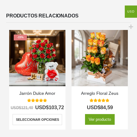
USD
PRODUCTOS RELACIONADOS
-15%
Jarrón Dulce Amor
Arreglo Floral Zeus
5.00
out of 5
5.00
out of 5
USD$
103,72
USD$
84,59
USD$
121,40
Ver producto
SELECCIONAR OPCIONES