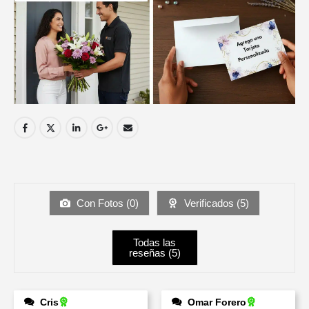
Con Fotos (
0
)
Verificados (
5
)
Todas las
reseñas (
5
)
Cris
Omar Forero