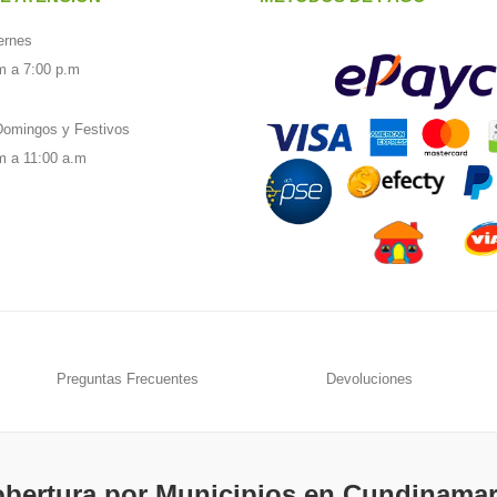
ernes
m a 7:00 p.m
omingos y Festivos
m a 11:00 a.m
Preguntas Frecuentes
Devoluciones
bertura por Municipios en Cundinama