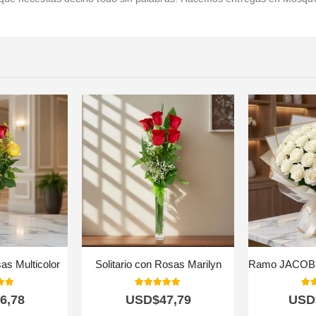
sas Multicolor
Solitario con Rosas Marilyn
 of 5
5.00
out of 5
5.0
6,78
USD$
47,79
USD