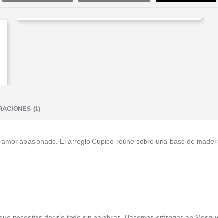
ACIONES (1)
el amor apasionado. El arreglo Cupido reúne sobre una base de madera
 que necesitas decirlo todo sin palabras. Hacemos entregas en Mosquer