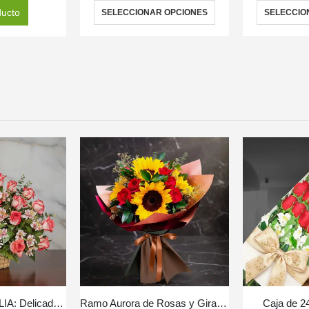
ducto
SELECCIONAR OPCIONES
SELECCIO
Arreglo Floral EMILIA: Delicadeza en 30 Rosas Blush Frescas 💐
Ramo Aurora de Rosas y Girasoles | Ilumina el Día con Amor 💖
Caja de 2