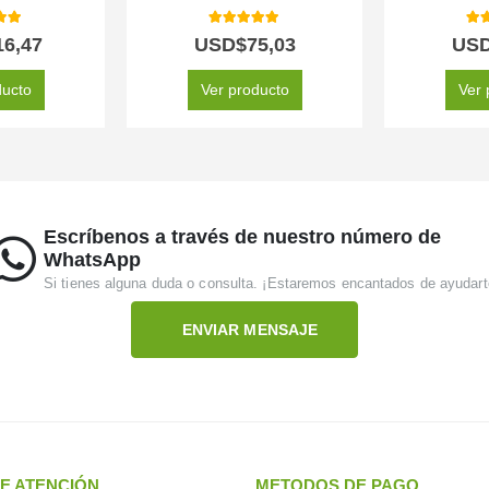
 of 5
5.00
out of 5
5.0
16,47
USD$
75,03
US
ducto
Ver producto
Ver 
Escríbenos a través de nuestro número de
WhatsApp
Si tienes alguna duda o consulta. ¡Estaremos encantados de ayudart
ENVIAR MENSAJE
E ATENCIÓN
METODOS DE PAGO