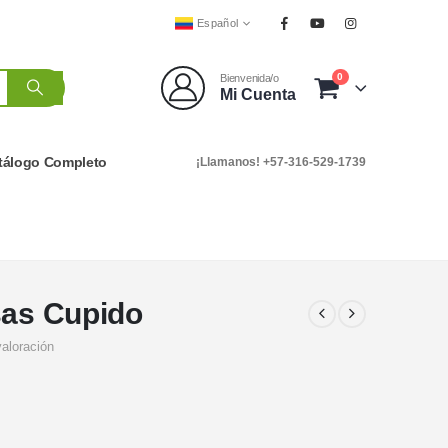
Español
0
Bienvenida/o
Mi Cuenta
tálogo Completo
¡Llamanos! +57-316-529-1739
sas Cupido
valoración