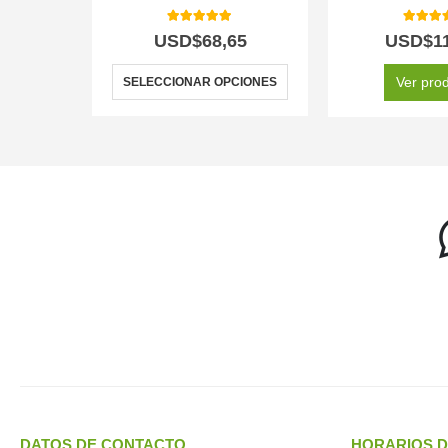
5.00
out of 5
5.00
out
USD$
68,65
USD$
1
Ver pro
SELECCIONAR OPCIONES
DATOS DE CONTACTO
HORARIOS D