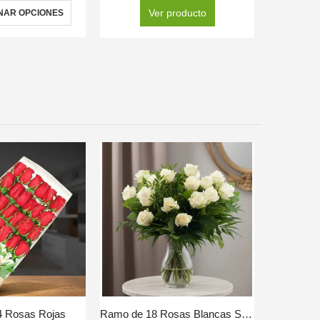
Ver producto
NAR OPCIONES
SELEC
4 Rosas Rojas
Ramo de 18 Rosas Blancas SERENA: Pureza y Elegancia 🕊️
Solit