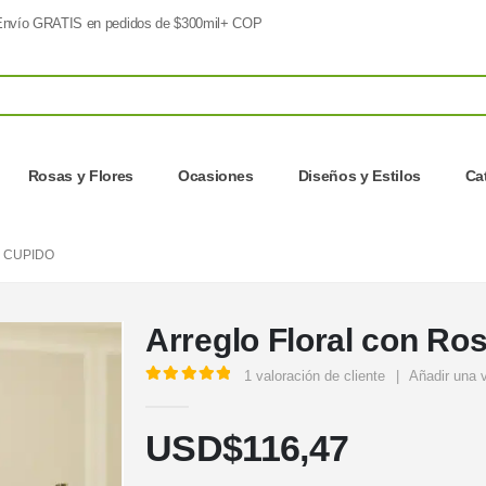
nvío GRATIS en pedidos de $300mil+ COP
Rosas y Flores
Ocasiones
Diseños y Estilos
Ca
 CUPIDO
Arreglo Floral con Ro
1
valoración de cliente
|
Añadir una 
5.00
out of 5
USD$
116,47