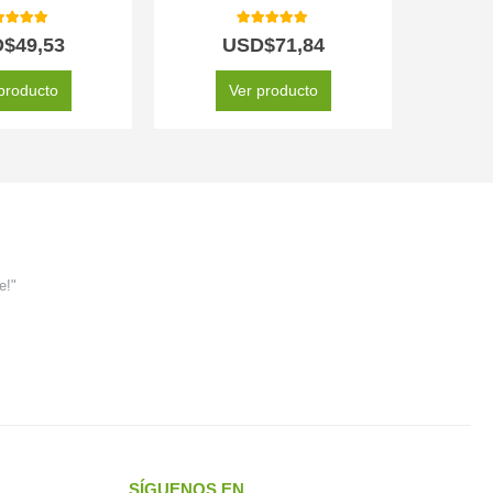
0
out of 5
5.00
out of 5
D$
49,53
USD$
71,84
producto
Ver producto
e!"
SÍGUENOS EN