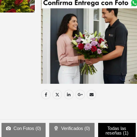
Con Fotos (
0
)
Verificados (
0
)
Todas las
reseñas (
1
)