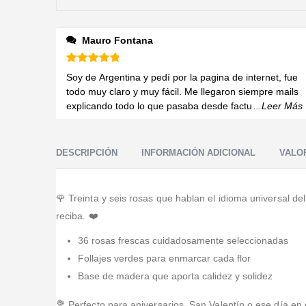
Mauro Fontana
Valorado en
5
de 5
Soy de Argentina y pedí por la pagina de internet, fue
todo muy claro y muy fácil. Me llegaron siempre mails
explicando todo lo que pasaba desde factu
...Leer Más
DESCRIPCIÓN
INFORMACIÓN ADICIONAL
VALOR
🌹 Treinta y seis rosas que hablan el idioma universal d
reciba. ❤️
36 rosas frescas cuidadosamente seleccionadas
Follajes verdes para enmarcar cada flor
Base de madera que aporta calidez y solidez
💐 Perfecto para aniversarios, San Valentín o ese día en