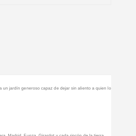
 un jardín generoso capaz de dejar sin aliento a quien lo
a, Madrid, Funza, Girardot y cada rincón de la tierra