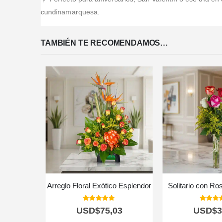
cundinamarquesa.
TAMBIÉN TE RECOMENDAMOS…
Arreglo Floral Exótico Esplendor
Solitario con Ro
5.00
out of 5
5.00
out
USD$
75,03
USD$
3