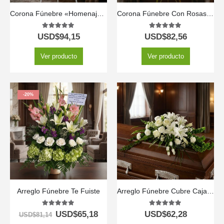
Corona Fúnebre «Homenaje Sincero»: Un Tributo Floral para JONAS 🕊️
Corona Fúnebre Con Rosas y Lirios
5.00
out of 5
5.00
out of 5
USD$
94,15
USD$
82,56
Ver producto
Ver producto
-20%
Arreglo Fúnebre Te Fuiste
Arreglo Fúnebre Cubre Caja Bondad
5.00
out of 5
5.00
out of 5
USD$
65,18
USD$
62,28
USD$
81,14