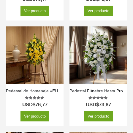
Ver producto
Ver producto
Pedestal de Homenaje «El Legado de Sebastian» 🌿
Pedestal Fúnebre Hasta Pronto
5.00
out of 5
5.00
out of 5
USD$
76,77
USD$
73,87
Ver producto
Ver producto