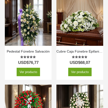
Pedestal Fúnebre Salvación
Cubre Caja Fúnebre Epifania: Un Homenaje de Distinción y Serenidad 🕊️
5.00
out of 5
5.00
out of 5
USD$
76,77
USD$
68,07
Ver producto
Ver producto