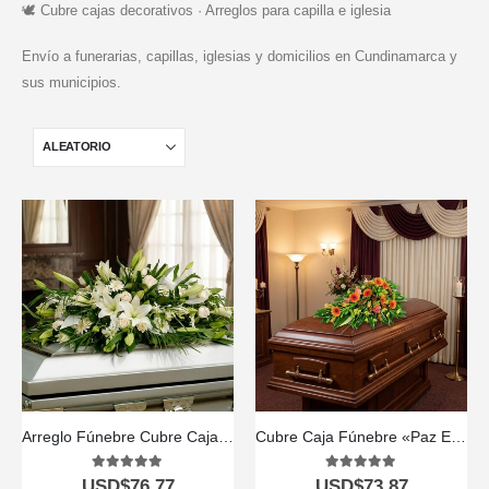
🕊️ Cubre cajas decorativos · Arreglos para capilla e iglesia
Envío a funerarias, capillas, iglesias y domicilios en Cundinamarca y
sus municipios.
Arreglo Fúnebre Cubre Caja Con Rosas Blancas y Lirios
Cubre Caja Fúnebre «Paz Eterna» para el Último Adiós a Jair 🕊️
5.00
out of 5
5.00
out of 5
USD$
76,77
USD$
73,87