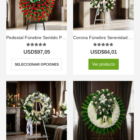
Pedestal Fúnebre Sentido Pésame
Corona Fúnebre Serenidad: Honrando a Adrian 🤍
5.00
out of 5
5.00
out of 5
USD$
97,05
USD$
84,01
Ver producto
SELECCIONAR OPCIONES