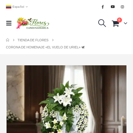
Español
0
TIENDA DE FLORES
CORONA DE HOMENAJE «EL VUELO DE URIEL» 🕊️