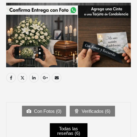
Con Fotos (
0
)
Verificados (
6
)
Todas las
reseñas (
6
)