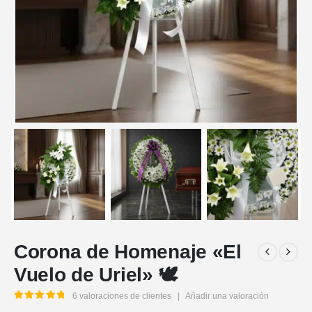
Corona de Homenaje «El
Vuelo de Uriel» 🕊️
6
valoraciones de clientes
|
Añadir una valoración
5.00
out of 5