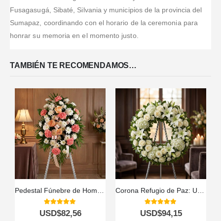
Fusagasugá, Sibaté, Silvania y municipios de la provincia del
Sumapaz, coordinando con el horario de la ceremonia para
honrar su memoria en el momento justo.
TAMBIÉN TE RECOMENDAMOS…
Pedestal Fúnebre de Homenaje para Timoteo 🕊️
Corona Refugio de Paz: Un Último Adiós a Hiram 🕊️
P
5.00
out of 5
5.00
out of 5
USD$
82,56
USD$
94,15