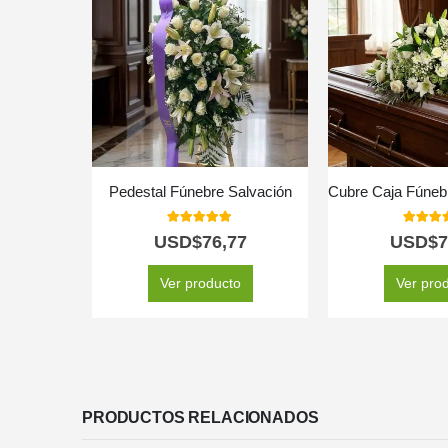
Pedestal Fúnebre Salvación
5.00
out of 5
5.00
out
USD$
76,77
USD$
7
Ver producto
Ver pro
PRODUCTOS RELACIONADOS