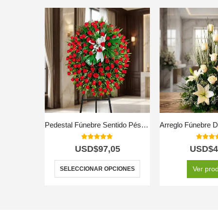
Pedestal Fúnebre Sentido Pésame
5.00
out of 5
5.00
out
USD$
97,05
USD$
4
Ver pro
SELECCIONAR OPCIONES