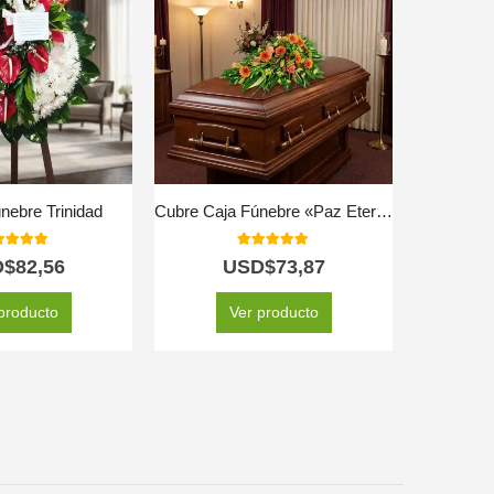
nebre Trinidad
Cubre Caja Fúnebre «Paz Eterna» para el Último Adiós a Jair 🕊️
0
out of 5
5.00
out of 5
D$
82,56
USD$
73,87
producto
Ver producto