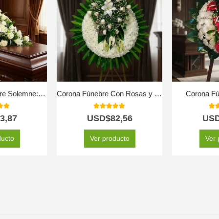
Cubre Caja Fúnebre Solemne: El Respetuoso Homenaje a Lidia 🕊️
Corona Fúnebre Con Rosas y Lirios
Corona Fú
 of 5
5.00
out of 5
5.0
3,87
USD$
82,56
US
ducto
Ver producto
Ver 