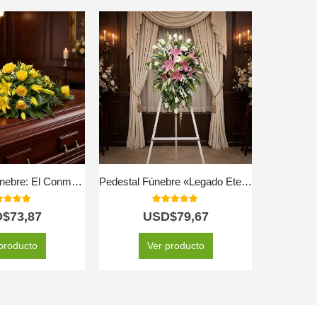
Cubre Caja Fúnebre: El Conmovedor Homenaje a Caleb 🕊️
Pedestal Fúnebre «Legado Eterno» para Marcelo 🕊️
0
out of 5
5.00
out of 5
D$
73,87
USD$
79,67
producto
Ver producto