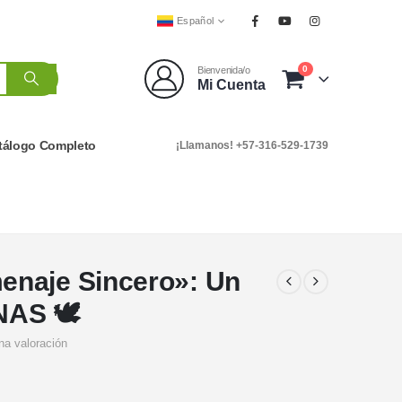
Español
0
Bienvenida/o
Mi Cuenta
tálogo Completo
¡Llamanos! +57-316-529-1739
enaje Sincero»: Un
NAS 🕊️
na valoración