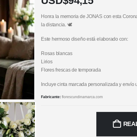
USD$
94,15
Honra la memoria de JONAS con esta Corona 
la distancia. 🕊️
Este hermoso diseño está elaborado con:
Rosas blancas
Lirios
Flores frescas de temporada
Incluye cinta marcada personalizada y envío 
Fabricante:
florescundinamarca.com
REA