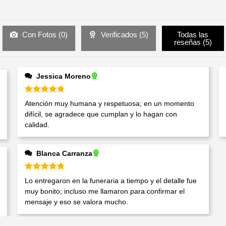
Con Fotos (
0
)
Verificados (
5
)
Todas las
reseñas (
5
)
Jessica Moreno
Valorado en
5
de 5
Atención muy humana y respetuosa; en un momento
difícil, se agradece que cumplan y lo hagan con
calidad.
Blanca Carranza
Valorado en
5
de 5
Lo entregaron en la funeraria a tiempo y el detalle fue
muy bonito; incluso me llamaron para confirmar el
mensaje y eso se valora mucho.