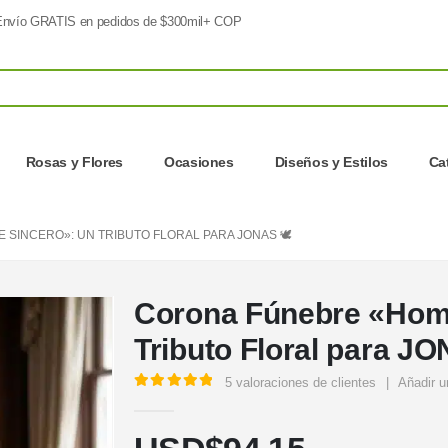
nvío GRATIS en pedidos de $300mil+ COP
Rosas y Flores
Ocasiones
Diseños y Estilos
Ca
SINCERO»: UN TRIBUTO FLORAL PARA JONAS 🕊️
Corona Fúnebre «Hom
Tributo Floral para JO
5
valoraciones de clientes
|
Añadir u
5.00
out of 5