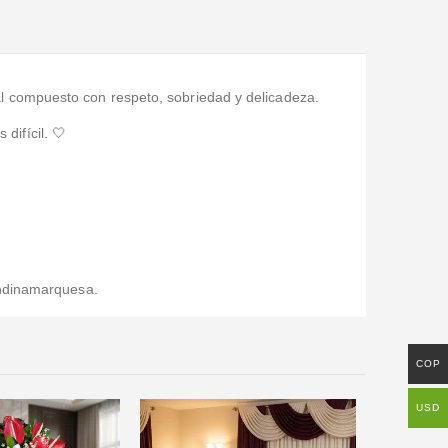
ral compuesto con respeto, sobriedad y delicadeza.
ifícil. 🤍
undinamarquesa.
COP
USD