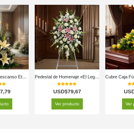
Arreglo Fúnebre Descanso Eterno
Pedestal de Homenaje «El Legado de Josafat»: Tributo Digno y Solemne 🕊️
 of 5
5.00
out of 5
5.0
7,79
USD$
79,67
US
ducto
Ver producto
Ver 