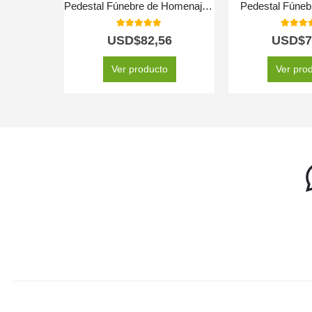
Pedestal Fúnebre de Homenaje para Patricio: Un Recuerdo Solemne 🕊️
Pedestal Fúneb
5.00
out of 5
5.00
out
USD$
82,56
USD$
7
Ver producto
Ver pro