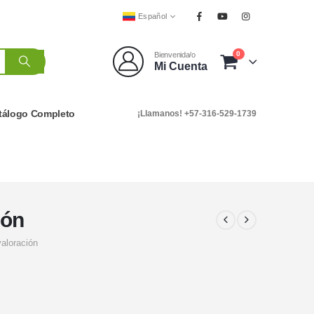
Español
0
Bienvenida/o
Mi Cuenta
tálogo Completo
¡Llamanos! +57-316-529-1739
ión
valoración