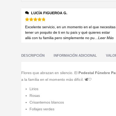
LUCÍA FIGUEROA G.
Valorado en
5
de 5
Excelente servicio, en un momento en el que necesitas
tener un poquito de ti en tu país y qué quieres estar
allá con tu familia pero simplemente no pu
...Leer Más
DESCRIPCIÓN
INFORMACIÓN ADICIONAL
VALOR
Flores que abrazan en silencio. El
Pedestal Fúnebre Pa
a la familia en el momento más difícil. 🕊️🤍
Lirios
Rosas
Crisantemos blancos
Follajes verdes