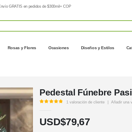
nvío GRATIS en pedidos de $300mil+ COP
Rosas y Flores
Ocasiones
Diseños y Estilos
Ca
Pedestal Fúnebre Pas
1
valoración de cliente
|
Añadir una 
5.00
out of 5
USD$
79,67