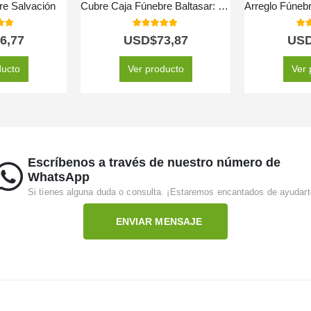
re Salvación
Cubre Caja Fúnebre Baltasar: Homenaje Floral de Serenidad y Respeto 🕊️
 of 5
5.00
out of 5
5.0
6,77
USD$
73,87
US
ducto
Ver producto
Ver 
Escríbenos a través de nuestro número de
WhatsApp
Si tienes alguna duda o consulta. ¡Estaremos encantados de ayudart
ENVIAR MENSAJE