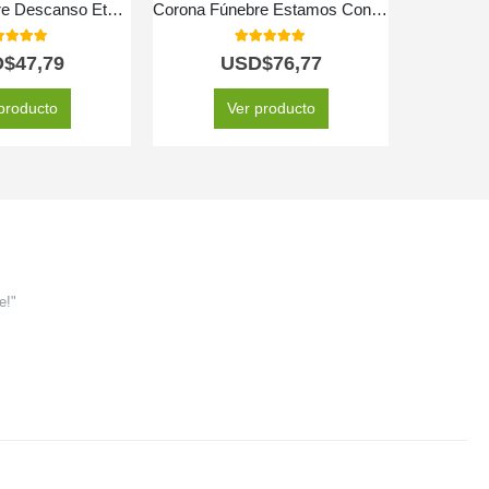
Arreglo Fúnebre Descanso Eterno
Corona Fúnebre Estamos Contigo
0
out of 5
5.00
out of 5
D$
47,79
USD$
76,77
producto
Ver producto
e!"