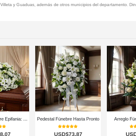
illeta y Guaduas, además de otros municipios del departamento. Dinos
Cubre Caja Fúnebre Epifania: Un Homenaje de Distinción y Serenidad 🕊️
Pedestal Fúnebre Hasta Pronto
Arreglo Fú
 of 5
5.00
out of 5
5.0
8,07
USD$
73,87
US