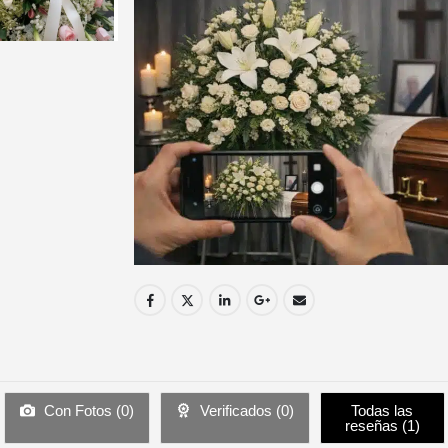
Con Fotos (
0
)
Verificados (
0
)
Todas las
reseñas (
1
)