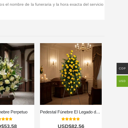
 el nombre de la funeraria y la hora exacta del servicio
COP
USD
nebre Perpetuo
Pedestal Fúnebre El Legado de Domingo: Homenaje Solemne 🕊️
0
out of 5
5.00
out of 5
D$
53,58
USD$
82,56