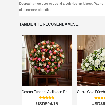
Despachamos este pedestal a velorios en Ubaté, Pacho, V
al concretar el pedido.
TAMBIÉN TE RECOMENDAMOS…
Corona Fúnebre Atalia con Rosas Blancas para Condolencias 🕊️
5.00
out of 5
5.00
out
USD$
94,15
USD$
6