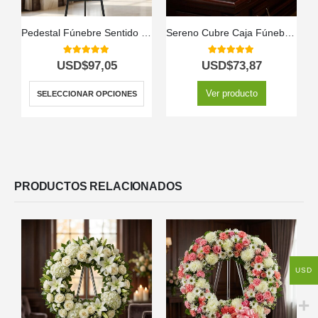
Pedestal Fúnebre Sentido Pésame
Sereno Cubre Caja Fúnebre «Jardín de Ines» 🕊️
5.00
out of 5
5.00
out of 5
USD$
97,05
USD$
73,87
Ver producto
SELECCIONAR OPCIONES
PRODUCTOS RELACIONADOS
USD