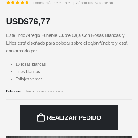
1
valoración de cliente
|
Añadir una valoración
5.00
out of 5
USD$
76,77
Este lindo Arreglo Fúnebre Cubre Caja Con Rosas Blancas y
Lirios está diseñado para colocar sobre el cajón fúnebre y está
conformado por
18 rosas blancas
Lirios blancos
Follajes verdes
Fabricante:
florescundinamarca.com
REALIZAR PEDIDO