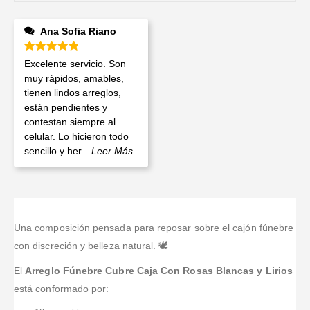
Ana Sofia Riano
Valorado en
5
de 5
Excelente servicio. Son
muy rápidos, amables,
tienen lindos arreglos,
están pendientes y
contestan siempre al
celular. Lo hicieron todo
sencillo y her
...Leer Más
Una composición pensada para reposar sobre el cajón fúnebre
con discreción y belleza natural. 🕊️
El
Arreglo Fúnebre Cubre Caja Con Rosas Blancas y Lirios
está conformado por: