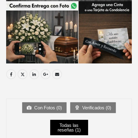
Con Fotos (
0
)
Verificados (
0
)
Todas las
reseñas (
1
)