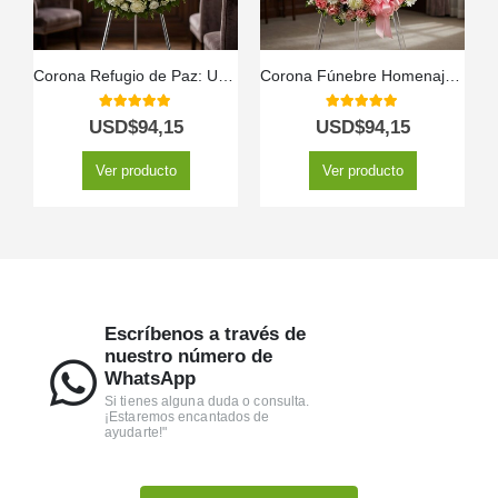
Corona Refugio de Paz: Un Último Adiós a Hiram 🕊️
Corona Fúnebre Homenaje a Jesús 🕊️
5.00
out of 5
5.00
out of 5
USD$
94,15
USD$
94,15
Ver producto
Ver producto
Escríbenos a través de
nuestro número de
WhatsApp
Si tienes alguna duda o consulta.
¡Estaremos encantados de
ayudarte!"