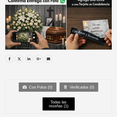
Con Fotos (
0
)
Verificados (
0
)
Todas las
reseñas (
1
)