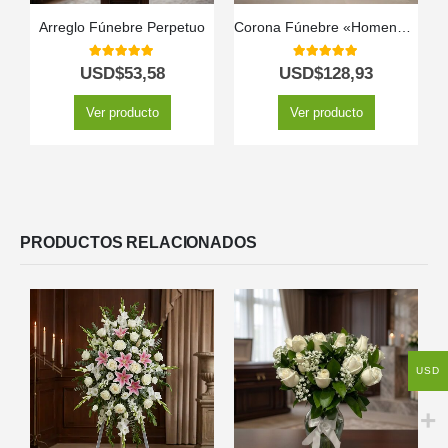
Arreglo Fúnebre Perpetuo
Corona Fúnebre «Homenaje Perpetuo Abraham» para un Último Adiós 🕊️
5.00
out of 5
5.00
out of 5
USD$
53,58
USD$
128,93
Ver producto
Ver producto
PRODUCTOS RELACIONADOS
USD