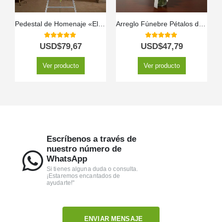
Pedestal de Homenaje «El Legado de Josafat»: Tributo Digno y Solemne 🕊️
Arreglo Fúnebre Pétalos del Alma
5.00
out of 5
5.00
out of 5
USD$
79,67
USD$
47,79
Ver producto
Ver producto
Escríbenos a través de
nuestro número de
WhatsApp
Si tienes alguna duda o consulta.
¡Estaremos encantados de
ayudarte!"
ENVIAR MENSAJE