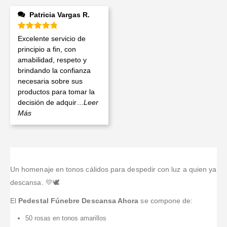
Patricia Vargas R.
Valorado en
5
de 5
Excelente servicio de
principio a fin, con
amabilidad, respeto y
brindando la confianza
necesaria sobre sus
productos para tomar la
decisión de adquir
...Leer
Más
Un homenaje en tonos cálidos para despedir con luz a quien ya
descansa. 💛🕊️
El
Pedestal Fúnebre Descansa Ahora
se compone de:
50 rosas en tonos amarillos