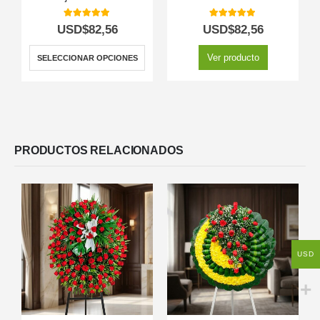
5.00
out of 5
5.00
out of 5
USD$
82,56
USD$
82,56
Ver producto
SELECCIONAR OPCIONES
PRODUCTOS RELACIONADOS
USD