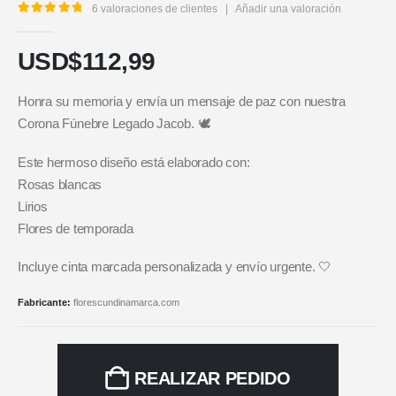
6
valoraciones de clientes
|
Añadir una valoración
5.00
out of 5
USD$
112,99
Honra su memoria y envía un mensaje de paz con nuestra
Corona Fúnebre Legado Jacob. 🕊️
Este hermoso diseño está elaborado con:
Rosas blancas
Lirios
Flores de temporada
Incluye cinta marcada personalizada y envío urgente. 🤍
Fabricante:
florescundinamarca.com
REALIZAR PEDIDO