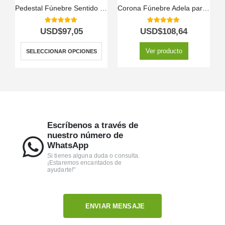
Pedestal Fúnebre Sentido Pésame
Corona Fúnebre Adela para Tanatorio y Condolencias 🕊️
5.00
out of 5
5.00
out of 5
USD$
97,05
USD$
108,64
Ver producto
SELECCIONAR OPCIONES
Escríbenos a través de
nuestro número de
WhatsApp
Si tienes alguna duda o consulta.
¡Estaremos encantados de
ayudarte!"
ENVIAR MENSAJE