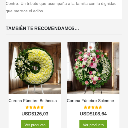
Centro. Un tributo que acompaña a la familia con la dignidad
que merece el adiós.
TAMBIÉN TE RECOMENDAMOS…
Corona Fúnebre Bethesda: Envío Urgente a Tanatorio 🕊️
Corona Fúnebre Solemne «Homenaje a Mathias» ⚜️
5.00
out of 5
5.00
out of 5
USD$
126,03
USD$
108,64
Ver producto
Ver producto