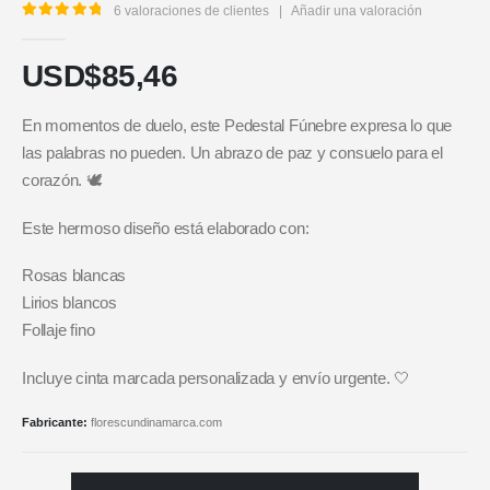
6
valoraciones de clientes
|
Añadir una valoración
5.00
out of 5
USD$
85,46
En momentos de duelo, este Pedestal Fúnebre expresa lo que
las palabras no pueden. Un abrazo de paz y consuelo para el
corazón. 🕊️
Este hermoso diseño está elaborado con:
Rosas blancas
Lirios blancos
Follaje fino
Incluye cinta marcada personalizada y envío urgente. 🤍
Fabricante:
florescundinamarca.com