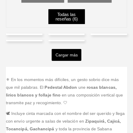
Todas las
reseñas (
6
)
Ana
Laura
Yolanda
Daniela
Isaac
Ponce
Milena
Vanegas
Martinez
Munoz
Vega
Reynales
Cargar más
Valorado en
5
de 5
Las flores
Valorado en
5
de 5
Valorado en
5
de 5
Valorado en
5
de 5
Valorado en
5
de 
para el funeral
La calidad fue
El arreglo que
El arreglo
Encargamos
quedaron muy
excelente: lo
enviamos
para el funeral
las flores para
bonitas;
que pedí fue
para el funeral
llegó tal cual
el funeral de
⚜️ En los momentos más difíciles, un gesto sobrio dice más
quedamos
exactamente
llegó hermoso
como en la
mi hermano y
que mil palabras. El
Pedestal Abdon
une
rosas blancas,
muy
lo que
y la familia
foto, muy
se veían muy
lirios blancos y follaje fino
en una composición vertical que
agradecidos
entregaron.
quedó muy
bonito y bien
bonitas;
transmite paz y recogimiento. 🤍
con el
conmovida al
presentado.
quedaron muy
resultado.
verlo.
bien en la
🕊️ Incluye cinta marcada con el nombre del ser querido y llega
ceremonia.
con envío urgente a salas de velación en
Zipaquirá, Cajicá,
Tocancipá, Gachancipá
y toda la provincia de Sabana