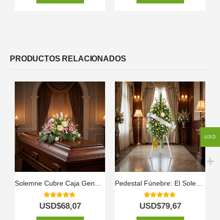
PRODUCTOS RELACIONADOS
USD
Solemne Cubre Caja Genoveva: Un Homenaje de Flores Blancas 🤍
Pedestal Fúnebre: El Solemne Homenaje a Bosco 🕊️
5.00
out of 5
5.00
out of 5
USD$
68,07
USD$
79,67