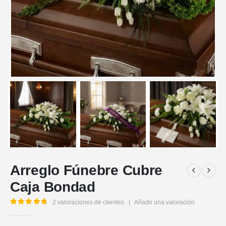
Arreglo Fúnebre Cubre
Caja Bondad
2
valoraciones de clientes
|
Añadir una valoración
5.00
out of 5