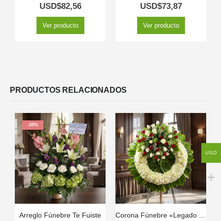
5.00
out of 5
5.00
out of 5
USD$
82,56
USD$
73,87
Ver producto
Ver producto
PRODUCTOS RELACIONADOS
-20%
USD
Arreglo Fúnebre Te Fuiste
Corona Fúnebre «Legado de Hildegarda» 🤍