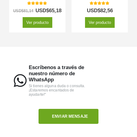
5.00
out of 5
5.00
out of 5
USD$
65,18
USD$
82,56
USD$
81,14
Ver producto
Ver producto
Escríbenos a través de
nuestro número de
WhatsApp
Si tienes alguna duda o consulta.
¡Estaremos encantados de
ayudarte!"
ENVIAR MENSAJE