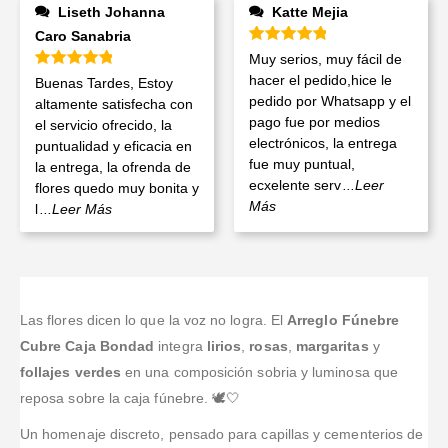
Liseth Johanna
Katte Mejia
Caro Sanabria
Valorado en
5
de 5
Muy serios, muy fácil de
Valorado en
5
de 5
hacer el pedido,hice le
Buenas Tardes, Estoy
pedido por Whatsapp y el
altamente satisfecha con
pago fue por medios
el servicio ofrecido, la
electrónicos, la entrega
puntualidad y eficacia en
fue muy puntual,
la entrega, la ofrenda de
ecxelente serv
...Leer
flores quedo muy bonita y
Más
l
...Leer Más
Las flores dicen lo que la voz no logra. El
Arreglo Fúnebre
Cubre Caja Bondad
integra
lirios
,
rosas
,
margaritas
y
follajes verdes
en una composición sobria y luminosa que
reposa sobre la caja fúnebre. 🕊️🤍
Un homenaje discreto, pensado para capillas y cementerios de