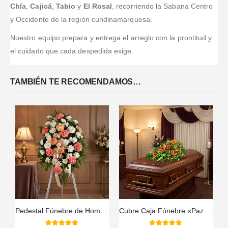
Chía
,
Cajicá
,
Tabio
y
El Rosal
, recorriendo la Sabana Centro
y Occidente de la región cundinamarquesa.
Nuestro equipo prepara y entrega el arreglo con la prontitud y
el cuidado que cada despedida exige.
TAMBIÉN TE RECOMENDAMOS…
Pedestal Fúnebre de Homenaje para Timoteo 🕊️
Cubre Caja Fúnebre «Paz Eterna» para el Último Adiós a Jair 🕊️