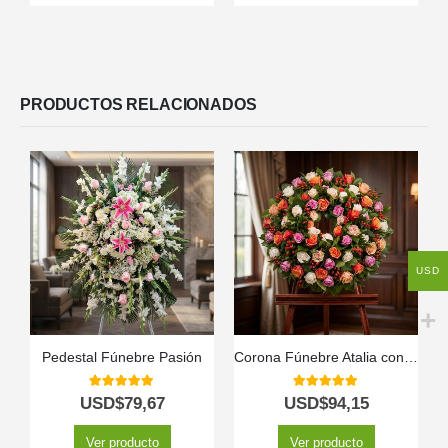
PRODUCTOS RELACIONADOS
USD
Pedestal Fúnebre Pasión
Corona Fúnebre Atalia con Rosas Blancas para Condolencias 🕊️
5.00
out of 5
5.00
out of 5
USD$
79,67
USD$
94,15
Ver producto
Ver producto