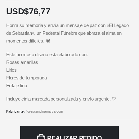
USD$
76,77
Honra su memoria y envía un mensaje de paz con «El Legado
de Sebastian», un Pedestal Fúnebre que abraza el alma en
momentos difíciles. 🕊️
Este hermoso diseño está elaborado con:
Rosas amarillas
Lirios
Flores de temporada
Follaje fino
Incluye cinta marcada personalizada y envío urgente. 🤍
Fabricante:
florescundinamarca.com
REALIZAR PEDIDO