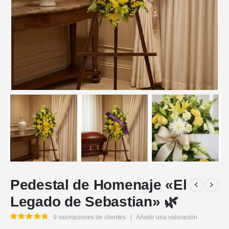
Pedestal de Homenaje «El
Legado de Sebastian» 🌿
9
valoraciones de clientes
|
Añadir una valoración
5.00
out of 5