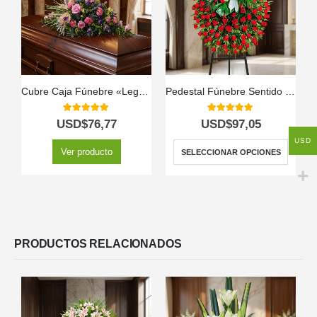
Cubre Caja Fúnebre «Legado Sereno de Ivon» 🕊️
Pedestal Fúnebre Sentido Pésame
5.00
out of 5
5.00
out of 5
USD$
76,77
USD$
97,05
USD
Ver producto
SELECCIONAR OPCIONES
PRODUCTOS RELACIONADOS