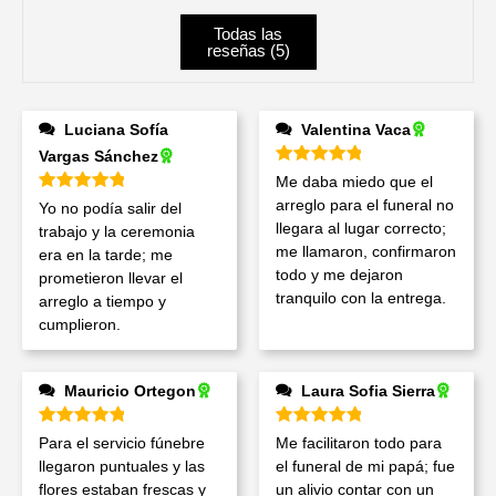
Todas las
reseñas (
5
)
Luciana Sofía
Valentina Vaca
Vargas Sánchez
Valorado en
5
de 5
Me daba miedo que el
Valorado en
5
de 5
arreglo para el funeral no
Yo no podía salir del
llegara al lugar correcto;
trabajo y la ceremonia
me llamaron, confirmaron
era en la tarde; me
todo y me dejaron
prometieron llevar el
tranquilo con la entrega.
arreglo a tiempo y
cumplieron.
Mauricio Ortegon
Laura Sofia Sierra
Valorado en
5
de 5
Valorado en
5
de 5
Para el servicio fúnebre
Me facilitaron todo para
llegaron puntuales y las
el funeral de mi papá; fue
flores estaban frescas y
un alivio contar con un