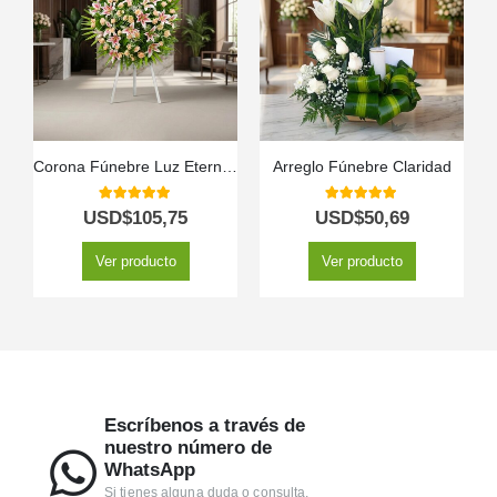
Corona Fúnebre Luz Eterna con Nombre Ethan 🕊️
Arreglo Fúnebre Claridad
5.00
out of 5
5.00
out of 5
USD$
105,75
USD$
50,69
Ver producto
Ver producto
Escríbenos a través de
nuestro número de
WhatsApp
Si tienes alguna duda o consulta.