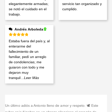
elegantemente armadas;
servicio tan organizado y
se notó el cuidado en el
cumplido.
trabajo.
Andrés Arboleda
Valorado en
5
de 5
Estaba fuera del país y, al
enterarme del
fallecimiento de un
familiar, pedí un arreglo
de condolencias; me
guiaron con todo y me
dejaron muy
tranquil
...Leer Más
Un último adiós a Antonio lleno de amor y respeto. 🕊️ Este
cubre caja fúnebre es un abrazo silencioso al corazón de