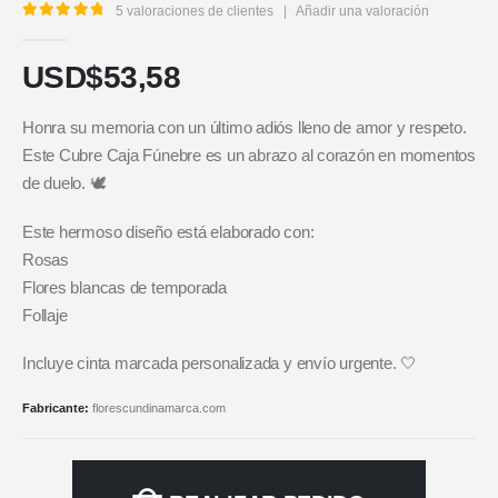
5
valoraciones de clientes
|
Añadir una valoración
5.00
out of 5
USD$
53,58
Honra su memoria con un último adiós lleno de amor y respeto.
Este Cubre Caja Fúnebre es un abrazo al corazón en momentos
de duelo. 🕊️
Este hermoso diseño está elaborado con:
Rosas
Flores blancas de temporada
Follaje
Incluye cinta marcada personalizada y envío urgente. 🤍
Fabricante:
florescundinamarca.com