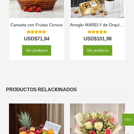
Canasta con Frutas Corvus
Arreglo MARELY de Orquídea Phalaenopsis y Chocolates para Regalar 🤍
5.00
out of 5
5.00
out of 5
USD$
71,84
USD$
101,98
Ver producto
Ver producto
PRODUCTOS RELACIONADOS
USD