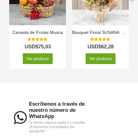
Canasta de Frutas Musca
Bouquet Floral SUSANA: Delicadeza en Rosas y Astromelias 🌿
5.00
out of 5
5.00
out of 5
USD$
75,03
USD$
62,28
Ver producto
Ver producto
Escríbenos a través de
nuestro número de
WhatsApp
Si tienes alguna duda o consulta.
¡Estaremos encantados de
ayudarte!"