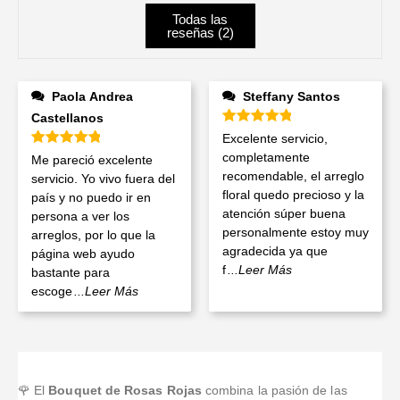
Todas las
reseñas (
2
)
Paola Andrea
Steffany Santos
Castellanos
Valorado en
5
de 5
Excelente servicio,
Valorado en
5
de 5
completamente
Me pareció excelente
recomendable, el arreglo
servicio. Yo vivo fuera del
floral quedo precioso y la
país y no puedo ir en
atención súper buena
persona a ver los
personalmente estoy muy
arreglos, por lo que la
agradecida ya que
página web ayudo
f
...Leer Más
bastante para
escoge
...Leer Más
🌹 El
Bouquet de Rosas Rojas
combina la pasión de las