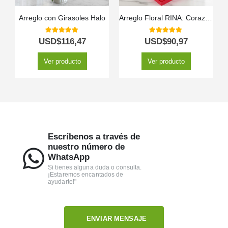
Arreglo con Girasoles Halo
Arreglo Floral RINA: Corazón de Girasoles y Rosas Rojas 🌹
5.00
out of 5
5.00
out of 5
USD$
116,47
USD$
90,97
Ver producto
Ver producto
Escríbenos a través de
nuestro número de
WhatsApp
Si tienes alguna duda o consulta.
¡Estaremos encantados de
ayudarte!"
ENVIAR MENSAJE