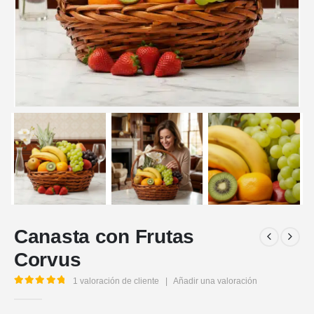
Canasta con Frutas
Corvus
1
valoración de cliente
|
Añadir una valoración
5.00
out of 5