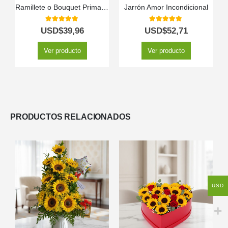
Ramillete o Bouquet Primavera
Jarrón Amor Incondicional
5.00
out of 5
5.00
out of 5
USD$
39,96
USD$
52,71
Ver producto
Ver producto
PRODUCTOS RELACIONADOS
USD