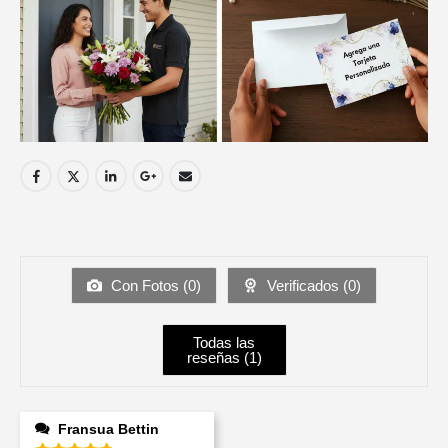
Con Fotos (
0
)
Verificados (
0
)
Todas las
reseñas (
1
)
Fransua Bettin