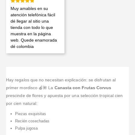
Valorado en
5
de 5
Muy amables en su
atención telefónica fácil
dé llegar al sitio una
tienda con todo lo que
muestra en la página
web. Quede enamorada
dé colombia
Hay regalos que no necesitan explicación: se disfrutan al
primer mordisco 🍎🌺 La
Canasta con Frutas Corvus
prescinde de flores y apuesta por una selección tropical cien
por cien natural:
Piezas exquisitas
Recién cosechadas
Pulpa jugosa