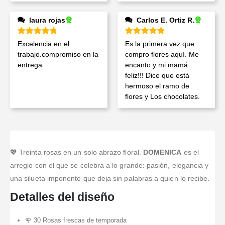
laura rojas
Carlos E. Ortiz R.
Valorado en
5
de 5
Valorado en
5
de 5
Excelencia en el
Es la primera vez que
trabajo.compromiso en la
compro flores aquí. Me
entrega
encanto y mi mamá
feliz!!! Dice que está
hermoso el ramo de
flores y Los chocolates.
💖 Treinta rosas en un solo abrazo floral.
DOMENICA
es el
arreglo con el que se celebra a lo grande: pasión, elegancia y
una silueta imponente que deja sin palabras a quien lo recibe.
Detalles del diseño
🌹 30 Rosas frescas de temporada