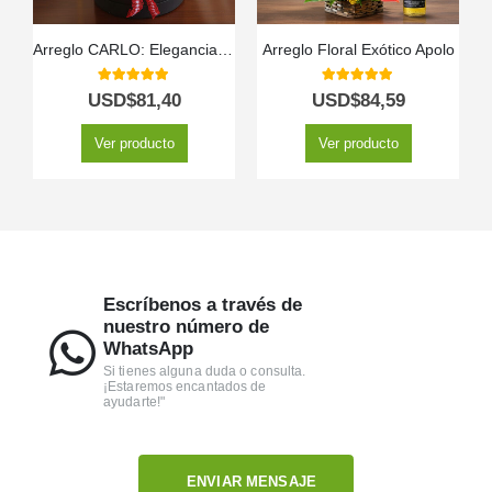
Arreglo CARLO: Elegancia en Rosas con Vino y Chocolates 🍷
Arreglo Floral Exótico Apolo
5.00
out of 5
5.00
out of 5
USD$
81,40
USD$
84,59
Ver producto
Ver producto
Escríbenos a través de
nuestro número de
WhatsApp
Si tienes alguna duda o consulta.
¡Estaremos encantados de
ayudarte!"
ENVIAR MENSAJE