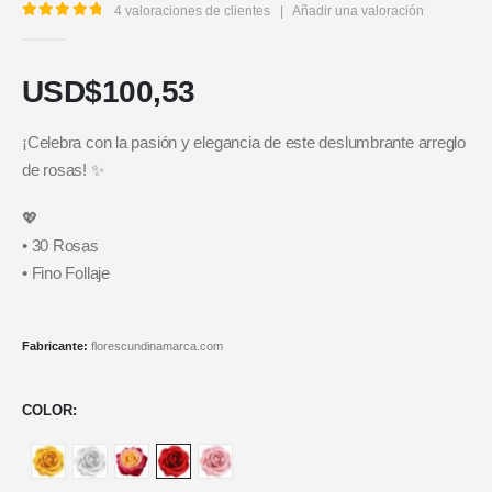
4
valoraciones de clientes
|
Añadir una valoración
5.00
out of 5
USD$
100,53
¡Celebra con la pasión y elegancia de este deslumbrante arreglo
de rosas! ✨
💖
• 30 Rosas
• Fino Follaje
Fabricante:
florescundinamarca.com
COLOR