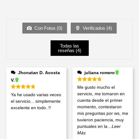
Con Fotos (
0
)
Verificados (
4
)
Todas las
reseñas (
4
)
Jhonatan D. Acosta
juliana romero
V.
Valorado en
5
de 5
Me gusto mucho el
Valorado en
5
de 5
servicio, me tomaron en
Ya he usado varias veces
cuenta desde el primer
el servicio... simplemente
momento, contestaron
excelente en todo..!!
mis preguntas por ws, me
tuvieron paciencia, muy
puntuales en la
...Leer
Más