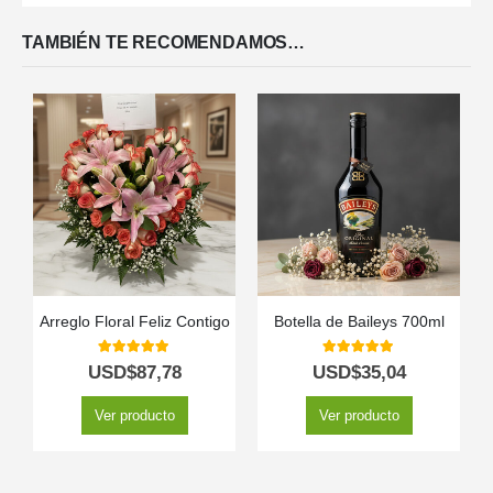
TAMBIÉN TE RECOMENDAMOS…
Arreglo Floral Feliz Contigo
Botella de Baileys 700ml
5.00
out of 5
5.00
out of 5
USD$
87,78
USD$
35,04
Ver producto
Ver producto