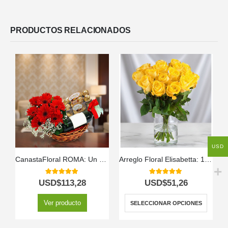
PRODUCTOS RELACIONADOS
USD
CanastaFloral ROMA: Un Regalo Inolvidable con Vino y Chocolates. 🎁
Arreglo Floral Elisabetta: 18 Rosas de Amistad y Gratitud 🌼
5.00
out of 5
5.00
out of 5
USD$
113,28
USD$
51,26
Ver producto
SELECCIONAR OPCIONES