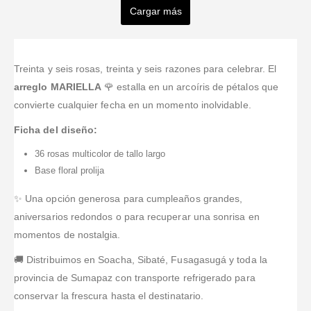
Morales
Gonzalez
Hernandez
Cargar más
Valorado en
5
de 5
Valorado en
5
de 
Rivera
Diaz
Demasiado
Beautiful
Fernandez
espectacular.
arrangements,
Valorado en
5
de 5
Valorado en
5
de 5
Entrega a
excellent
Valorado en
5
de 5
Excelente
Súper
Los
tiempo y
service. Ive
servicio, ya he
recomendados
Treinta y seis rosas, treinta y seis razones para celebrar. El
recomiendo
excelente
used them
hecho varios
encontré
muchísimo!
arreglo MARIELLA
🌹 estalla en un arcoíris de pétalos que
servicio al
twice now and
servicio por
servicio,
convierte cualquier fecha en un momento inolvidable.
cliente,
absolutely
Internet y todo
calidad,
gracias
love them.
de maravillas.
puntualidad,
Ficha del diseño:
gracias por
They made
Comprar por
precio y un
hacer posible
my recipients
36 rosas multicolor de tallo largo
Internet es
producto que
un sueño con
day which
súper fácil.
logré celebrar
Base floral prolija
este bello
results to
el cumpleaños
regalo.
making my
✨ Una opción generosa para cumpleaños grandes,
de mi ser
da
...Leer Más
querido.
aniversarios redondos o para recuperar una sonrisa en
momentos de nostalgia.
🚚 Distribuimos en Soacha, Sibaté, Fusagasugá y toda la
provincia de Sumapaz con transporte refrigerado para
conservar la frescura hasta el destinatario.