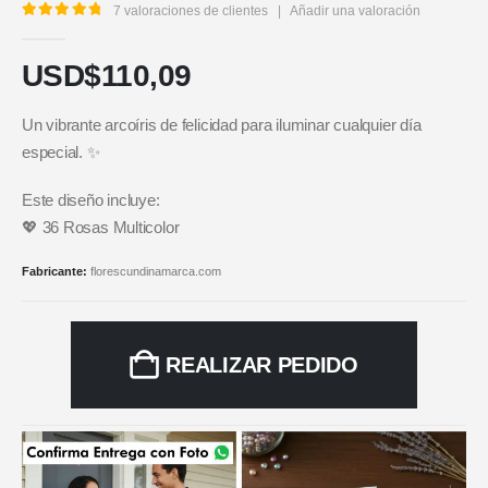
7
valoraciones de clientes
|
Añadir una valoración
5.00
out of 5
USD$
110,09
Un vibrante arcoíris de felicidad para iluminar cualquier día
especial. ✨
Este diseño incluye:
💖 36 Rosas Multicolor
Fabricante:
florescundinamarca.com
REALIZAR PEDIDO