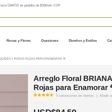
nvío GRATIS en pedidos de $300mil+ COP
Rosas y Flores
Ocasiones
Diseños y Estilos
Ca
QUÍDEA Y ROSAS ROJAS PARA ENAMORAR 🌹
Arreglo Floral BRIAN
Rojas para Enamorar 
5
valoraciones de clientes
|
Añadir u
5.00
out of 5