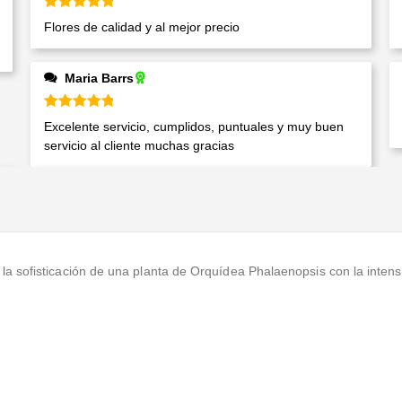
Valorado en
5
de 5
Flores de calidad y al mejor precio
Maria Barrs
Valorado en
5
de 5
Excelente servicio, cumplidos, puntuales y muy buen
servicio al cliente muchas gracias
la sofisticación de una planta de Orquídea Phalaenopsis con la intensi