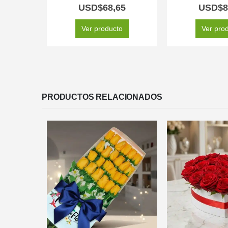
5.00
out of 5
5.00
out
USD$
68,65
USD$
8
Ver producto
Ver pro
PRODUCTOS RELACIONADOS