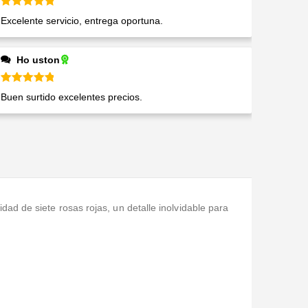
Valorado en
5
de 5
Excelente servicio, entrega oportuna.
Ho uston
Valorado en
5
de 5
Buen surtido excelentes precios.
dad de siete rosas rojas, un detalle inolvidable para