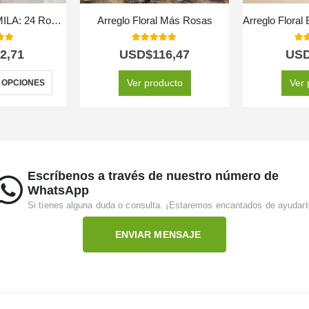
Arreglo Floral CAMILA: 24 Rosas Premium en Caja Corazón 🌹
Arreglo Floral Más Rosas
 of 5
5.00
out of 5
5.0
2,71
USD$
116,47
US
Ver producto
Ver 
 OPCIONES
Escríbenos a través de nuestro número de
WhatsApp
Si tienes alguna duda o consulta. ¡Estaremos encantados de ayudart
ENVIAR MENSAJE