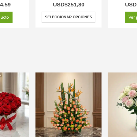
 of 5
5.00
out of 5
5.0
4,59
USD$
251,80
USD
ducto
Ver 
SELECCIONAR OPCIONES