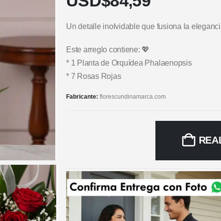
USD$
84,59
Un detalle inolvidable que fusiona la eleganci
Este arreglo contiene: 💖
* 1 Planta de Orquídea Phalaenopsis
* 7 Rosas Rojas
Fabricante:
florescundinamarca.com
REA