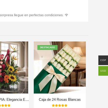
sorpresa llegue en perfectas condiciones. 🌹
DESTACADO
COP
USD
Arreglo Floral PIA: Elegancia Exótica con Rosas y Flores Selectas ⚜️
Caja de 24 Rosas Blancas
Caja de