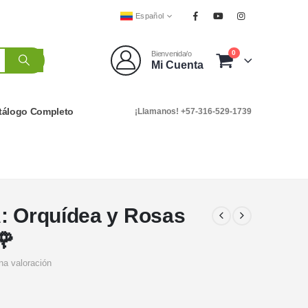
Español
0
Bienvenida/o
Mi Cuenta
tálogo Completo
¡Llamanos! +57-316-529-1739
A: Orquídea y Rosas
🌹
na valoración