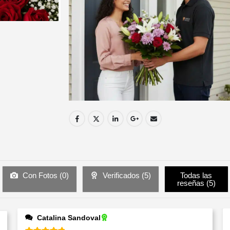
Con Fotos (
0
)
Verificados (
5
)
Todas las
reseñas (
5
)
Catalina Sandoval