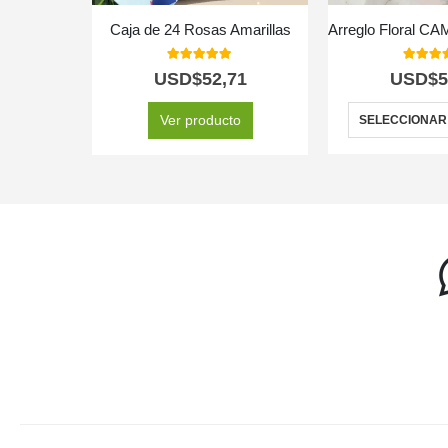
Caja de 24 Rosas Amarillas
5.00
out of 5
5.00
out
USD$
52,71
USD$
5
Ver producto
SELECCIONAR