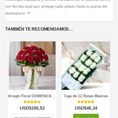
con florista local que protege cada pétalo hasta la puerta del
destinatario. ⚜️
TAMBIÉN TE RECOMENDAMOS…
Arreglo Floral DOMENICA con 30 Rosas para Enamorar 🌹
Caja de 12 Rosas Blancas
5.00
out of 5
5.00
out of 5
USD$
100,53
USD$
46,34