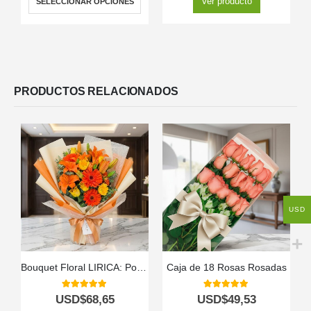
Ver producto
SELECCIONAR OPCIONES
PRODUCTOS RELACIONADOS
USD
Bouquet Floral LIRICA: Poesía en Lirios Naranja y Rosas Amarillas 📜
Caja de 18 Rosas Rosadas
5.00
out of 5
5.00
out of 5
USD$
68,65
USD$
49,53