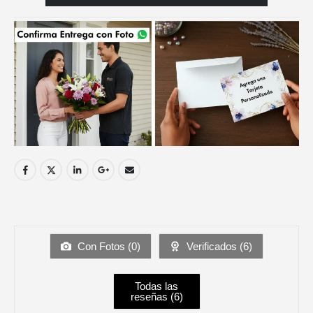
Con Fotos (
0
)
Verificados (
6
)
Todas las
reseñas (
6
)