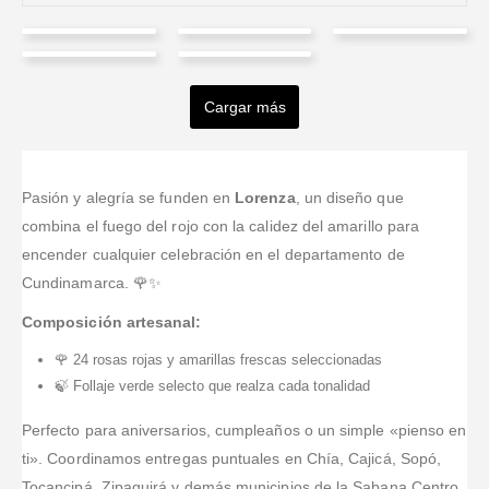
johandris
Liliana
Sirleny
Haroldo
Anderson
quiñonez
Contreras
Cabrera
Chavarria
Alvarez
Cargar más
Valorado en
5
de 5
Valorado en
5
de 5
Valorado en
5
de 
Hicimos un
Mejor
Excelente
Valorado en
5
de 5
Valorado en
5
de 5
pedido desde
Atención
imposible,
Fue
servicio y
el extranjero y
rápida y
muchas
agradable
super
el domicilio
respetuosa,
gracias.
realizar esta
cumplidos
Pasión y alegría se funden en
Lorenza
, un diseño que
llegó ese
todo salió muy
Recomiendo
compra a la
muchas
combina el fuego del rojo con la calidez del amarillo para
mismo día.
bien :D
éste lugar,
Floristería
gracias
encender cualquier celebración en el departamento de
Las flores
compra fácil y
Tufloristeria.co,
Cundinamarca. 🌹✨
lindas, el
van
en verdad
arreglo
informando
fueron muy
Composición artesanal:
moderno y
mediante
diligentes con
todo a muy
correo el
mi solicitud,
🌹 24 rosas rojas y amarillas frescas seleccionadas
buen precio.
estado de la
se preocupan
🍃 Follaje verde selecto que realza cada tonalidad
Súper!
entrega.
por prestar un
se
...Leer Más
Perfecto para aniversarios, cumpleaños o un simple «pienso en
ti». Coordinamos entregas puntuales en Chía, Cajicá, Sopó,
Tocancipá, Zipaquirá y demás municipios de la Sabana Centro