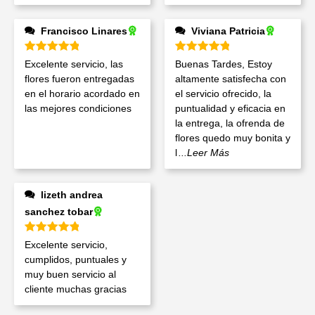
Francisco Linares
Viviana Patricia
Valorado en
5
de 5
Valorado en
5
de 5
Excelente servicio, las
Buenas Tardes, Estoy
flores fueron entregadas
altamente satisfecha con
en el horario acordado en
el servicio ofrecido, la
las mejores condiciones
puntualidad y eficacia en
la entrega, la ofrenda de
flores quedo muy bonita y
l
...Leer Más
lizeth andrea
sanchez tobar
Valorado en
5
de 5
Excelente servicio,
cumplidos, puntuales y
muy buen servicio al
cliente muchas gracias