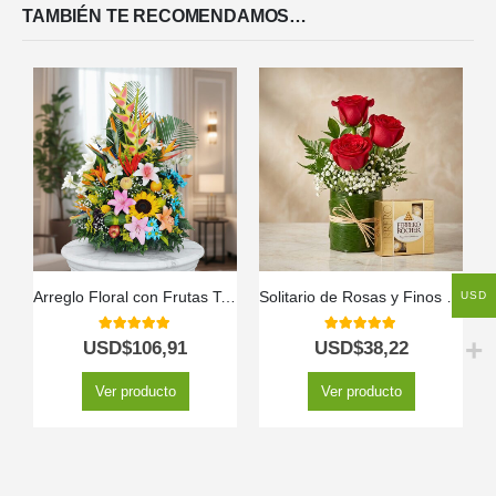
TAMBIÉN TE RECOMENDAMOS…
USD
Arreglo Floral con Frutas Tentación
Solitario de Rosas y Finos Bombones MADONNA 🌹
5.00
out of 5
5.00
out of 5
USD$
106,91
USD$
38,22
Ver producto
Ver producto