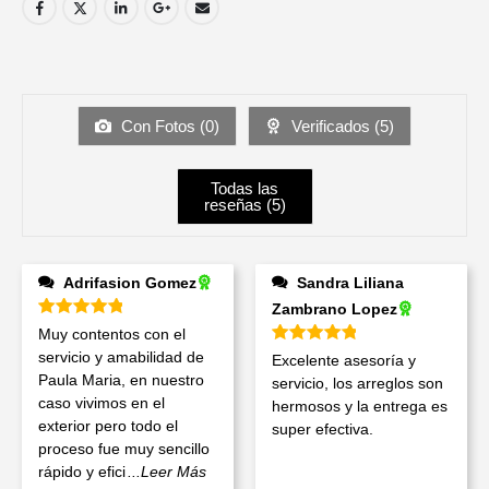
Con Fotos (
0
)
Verificados (
5
)
Todas las
reseñas (
5
)
Adrifasion Gomez
Sandra Liliana
Zambrano Lopez
Valorado en
5
de 5
Muy contentos con el
Valorado en
5
de 5
servicio y amabilidad de
Excelente asesoría y
Paula Maria, en nuestro
servicio, los arreglos son
caso vivimos en el
hermosos y la entrega es
exterior pero todo el
super efectiva.
proceso fue muy sencillo
rápido y efici
...Leer Más