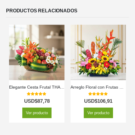
PRODUCTOS RELACIONADOS
Elegante Cesta Frutal THALIA con Lirios y Anturios ⚜️
Arreglo Floral con Frutas Hawai
5.00
out of 5
5.00
out of 5
USD$
87,78
USD$
106,91
Ver producto
Ver producto