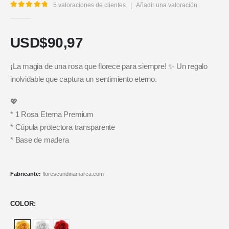
5
valoraciones de clientes
|
Añadir una valoración
5.00
out of 5
USD$
90,97
¡La magia de una rosa que florece para siempre! ✨ Un regalo
inolvidable que captura un sentimiento eterno.
💖
* 1 Rosa Eterna Premium
* Cúpula protectora transparente
* Base de madera
Fabricante:
florescundinamarca.com
COLOR