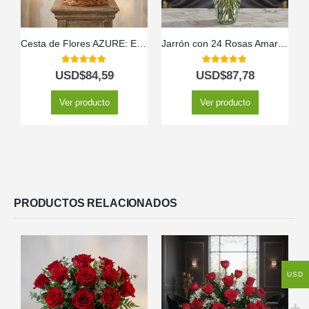
Cesta de Flores AZURE: Envía Rosas y Lirios Primaverales a Domicilio 💐
Jarrón con 24 Rosas Amarillas
5.00
out of 5
5.00
out of 5
USD$
84,59
USD$
87,78
Ver producto
Ver producto
PRODUCTOS RELACIONADOS
USD