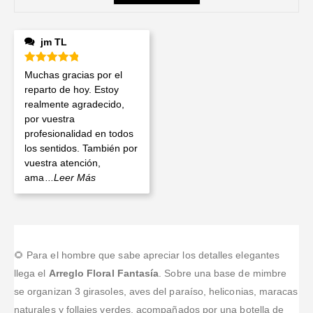
jm TL
Valorado en
5
de 5
Muchas gracias por el
reparto de hoy. Estoy
realmente agradecido,
por vuestra
profesionalidad en todos
los sentidos. También por
vuestra atención,
ama
...Leer Más
🌻 Para el hombre que sabe apreciar los detalles elegantes
llega el
Arreglo Floral Fantasía
. Sobre una base de mimbre
se organizan 3 girasoles, aves del paraíso, heliconias, maracas
naturales y follajes verdes, acompañados por una botella de