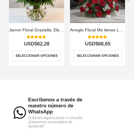
Jarron Floral Graziella: Elegancia en 12 Rosas Seleccionadas 🌹
Arreglo Floral Me tienes Loco
5.00
out of 5
5.00
out of 5
USD$
62,28
USD$
68,65
SELECCIONAR OPCIONES
SELECCIONAR OPCIONES
Escríbenos a través de
nuestro número de
WhatsApp
Si tienes alguna duda o consulta.
¡Estaremos encantados de
ayudarte!"