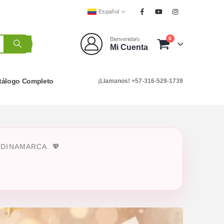
Español
0
Bienvenida/o
Mi Cuenta
tálogo Completo
¡Llamanos! +57-316-529-1739
DINAMARCA. 💖