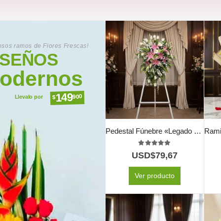
sos ramos de Flores Frescas!
ISEÑOS
odernos
149
900
$
Llevalo por
Pedestal Fúnebre «Legado Eterno» para Marcelo 🕊️
5.00
out of 5
USD$
79,67
Ver producto