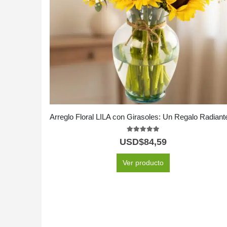
5.00
out of 5
USD$
84,59
Ver producto