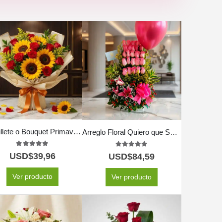
Ramillete o Bouquet Primavera
Arreglo Floral Quiero que Sepas
5.00
out of 5
5.00
out of 5
USD$
39,96
USD$
84,59
Ver producto
Ver producto