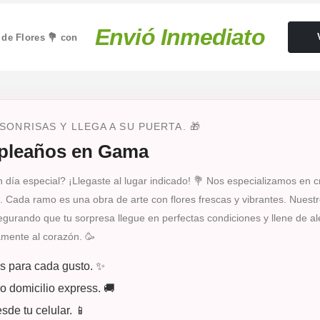
Envió Inmediato
 de Flores 💐 con
ONRISAS Y LLEGA A SU PUERTA. 🎁
mpleaños en Gama
 día especial? ¡Llegaste al lugar indicado! 💐 Nos especializamos en c
ada ramo es una obra de arte con flores frescas y vibrantes. Nuestro
gurando que tu sorpresa llegue en perfectas condiciones y llene de a
amente al corazón. 🥳
os para cada gusto. ✨
ro domicilio express. 🚚
de tu celular. 📱