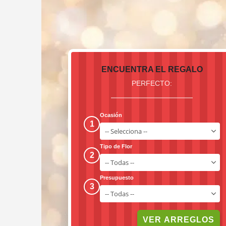
ENCUENTRA EL REGALO
PERFECTO:
Ocasión
1
Tipo de Flor
2
Presupuesto
3
VER ARREGLOS