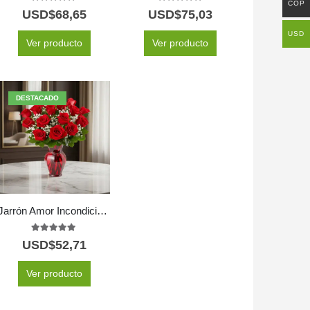
COP
5.00
out of 5
5.00
out of 5
USD$
68,65
USD$
75,03
USD
Ver producto
Ver producto
DESTACADO
Jarrón Amor Incondicional
5.00
out of 5
USD$
52,71
Ver producto