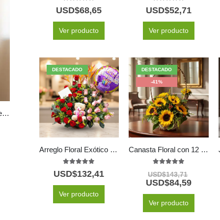
5.00
out of 5
5.00
out of 5
USD$
68,65
USD$
52,71
Ver producto
Ver producto
DESTACADO
DESTACADO
-41%
Arreglo Floral LILA con Girasoles: Un Regalo Radiante de Amor y Gratitud 🌻
Arreglo Floral Exótico Especial
Canasta Floral con 12 Girasoles
5.00
out of 5
5.00
out of 5
USD$
132,41
USD$
143,71
USD$
84,59
Ver producto
Ver producto