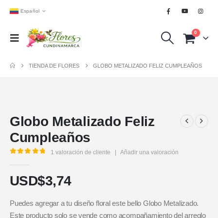
Español
0
TIENDA DE FLORES
GLOBO METALIZADO FELIZ CUMPLEAÑOS
Globo Metalizado Feliz
Cumpleaños
1
valoración de cliente
|
Añadir una valoración
5.00
out of 5
USD$
3,74
Puedes agregar a tu diseño floral este bello Globo Metalizado.
Este producto solo se vende como acompañamiento del arreglo