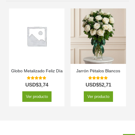
Globo Metalizado Feliz Día
Jarrón Pétalos Blancos
5.00
out of 5
5.00
out of 5
USD$
3,74
USD$
52,71
Ver producto
Ver producto