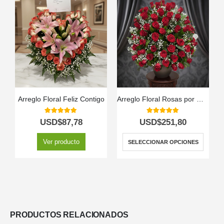
Arreglo Floral Feliz Contigo
Arreglo Floral Rosas por Montón
5.00
out of 5
5.00
out of 5
USD$
87,78
USD$
251,80
Ver producto
SELECCIONAR OPCIONES
PRODUCTOS RELACIONADOS