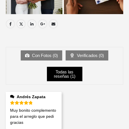
Con Fotos (
0
)
Verificados (
0
)
Todas las
reseñas (
1
)
Andrés Zapata
Valorado en
5
de 5
Muy bonito complemento
para el arreglo que pedi
gracias