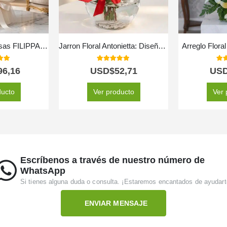
Bouquet de 72 Rosas FILIPPA: Un Espectáculo de Color Vibrante 🌹
Jarron Floral Antonietta: Diseño Exclusivo con Rosas Rojas a Domicilio ⚜️
Arreglo Flora
 of 5
5.00
out of 5
5.0
96,16
USD$
52,71
US
ducto
Ver producto
Ver 
Escríbenos a través de nuestro número de
WhatsApp
Si tienes alguna duda o consulta. ¡Estaremos encantados de ayudart
ENVIAR MENSAJE