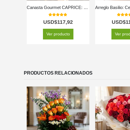
Canasta Gourmet CAPRICE: Rosas Frescas, Frutas y Vino ⚜️
5.00
out of 5
5.00
out
USD$
117,92
USD$
1
Ver producto
Ver pro
PRODUCTOS RELACIONADOS