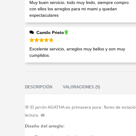
Valorado en
5
de 5
Muy buen servicio, todo muy lindo, siempre compro
con ellos los arreglos para mi mami y quedan
expectaculares
Camilo Prieto
Valorado en
5
de 5
Excelente servicio, arreglos muy bellos y son muy
cumplidos.
DESCRIPCIÓN
VALORACIONES (5)
🌸 El jarrón AGATHA es primavera pura: flores de estaci
lectura. 🪷
Diseño del arreglo: