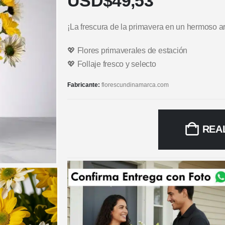
USD$
49,53
¡La frescura de la primavera en un hermoso ar
💖 Flores primaverales de estación
💖 Follaje fresco y selecto
Fabricante:
florescundinamarca.com
REA