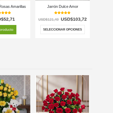
Rosas Amarillas
Jarrón Dulce Amor
0
out of 5
5.00
out of 5
D$
52,71
USD$
103,72
USD$
121,40
producto
SELECCIONAR OPCIONES