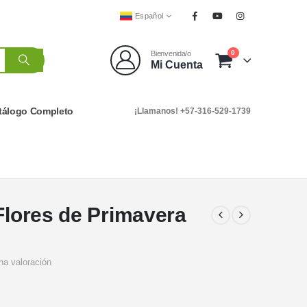
Español
0
Bienvenida/o
Mi Cuenta
tálogo Completo
¡Llamanos! +57-316-529-1739
 Flores de Primavera
na valoración