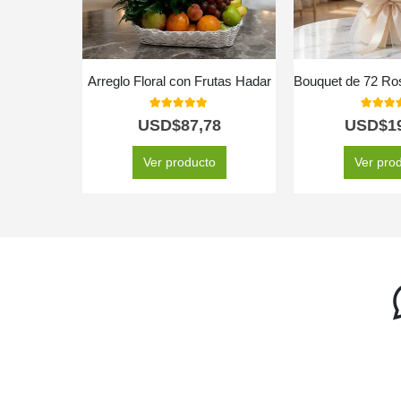
Arreglo Floral con Frutas Hadar
5.00
out of 5
5.00
out
USD$
87,78
USD$
1
Ver producto
Ver pro