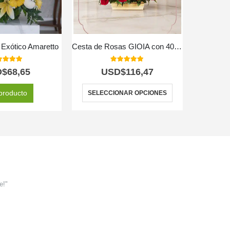
l Exótico Amaretto
Cesta de Rosas GIOIA con 40 Flores para Regalar 🌹
Arreglo Fl
0
out of 5
5.00
out of 5
D$
68,65
USD$
116,47
producto
SELECCIONAR OPCIONES
e!"