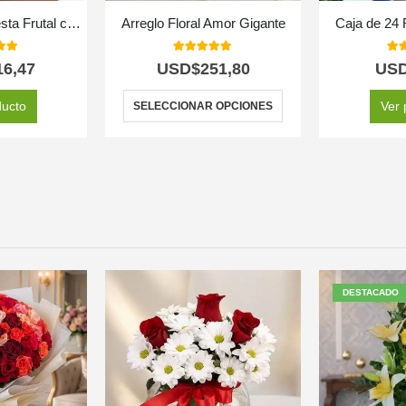
Arreglo Basilio: Cesta Frutal con Delicadas Rosas y Lirios 🌿
Arreglo Floral Amor Gigante
Caja de 24 
 of 5
5.00
out of 5
5.0
16,47
USD$
251,80
US
ducto
Ver 
SELECCIONAR OPCIONES
DESTACADO