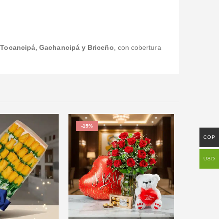
 Tocancipá, Gachancipá y Briceño
, con cobertura
-15%
COP
USD