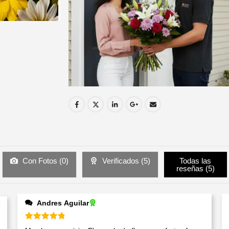
Con Fotos (
0
)
Verificados (
5
)
Todas las
reseñas (
5
)
Andres Aguilar
Valorado en
5
de 5