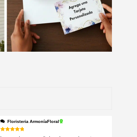
Floristeria ArmoníaFloral
Valorado en
5
de 5