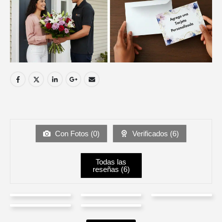
Con Fotos (
0
)
Verificados (
6
)
Todas las
reseñas (
6
)
Jisel
Jose
Martha
Myriam
DIANA
Rodriguez
Garcia
Lucía Garzón