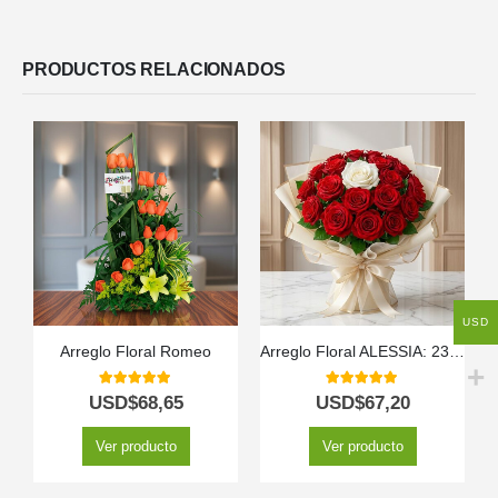
PRODUCTOS RELACIONADOS
USD
Arreglo Floral Romeo
Arreglo Floral ALESSIA: 23 Rosas Rojas y 1 Blanca Inolvidable 🤍
5.00
out of 5
5.00
out of 5
USD$
68,65
USD$
67,20
Ver producto
Ver producto