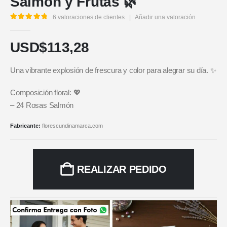
Salmón y Frutas 🌿
6
valoraciones de clientes
|
Añadir una valoración
5.00
out of 5
USD$
113,28
Una vibrante explosión de frescura y color para alegrar su día. ✨
Composición floral: 💖
– 24 Rosas Salmón
Fabricante:
florescundinamarca.com
REALIZAR PEDIDO