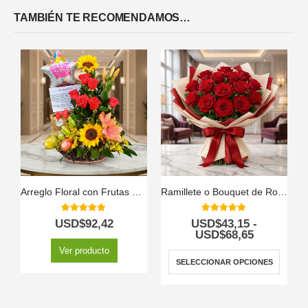
TAMBIÉN TE RECOMENDAMOS…
Arreglo Floral con Frutas Kiwano
Ramillete o Bouquet de Rosas
5.00
out of 5
5.00
out of 5
USD$
92,42
USD$
43,15
-
USD$
68,65
Ver producto
SELECCIONAR OPCIONES