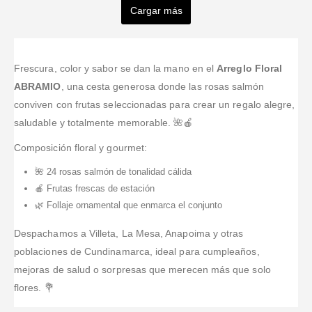
Camacho
MARIBEL
Gordillo
Cargar más
Valorado en
5
de 5
Valorado en
5
de 5
Nieves
RODRIGUEZ
Espectacular
Estoy
Valorado en
5
de 
el servicio, la
realmente
ZAMORA
Exelente
Valorado en
5
de 5
calidad
agradecida
Gracias por
servicio, muy
humana , los
con el
Valorado en
5
de 5
su
profesionales
Frescura, color y sabor se dan la mano en el
Arreglo Floral
Muy lindos los
arbolitos y
servicio, la
puntualidad
arreglos. La
ABRAMIO
, una cesta generosa donde las rosas salmón
todo lo que
puntualidad y
también por
recomiendo
conviven con frutas seleccionadas para crear un regalo alegre,
tienen para
la atención de
las flores muy
saludable y totalmente memorable. 🌺🍎
ofrecer
Tufloristeria.co,
hermosas; los
espectacular
yo no vivo en
utilizo hace
Composición floral y gourmet:
♥️⚡️
el país pero
mas de un
ellos con su
año en
🌺 24 rosas salmón de tonalidad cálida
servicio me
diferentes
🍎 Frutas frescas de estación
faci
...Leer
oportunidades
🌿 Follaje ornamental que enmarca el conjunto
Más
y siempre
prestan un
Despachamos a Villeta, La Mesa, Anapoima y otras
magnif
...Leer
poblaciones de Cundinamarca, ideal para cumpleaños,
Más
mejoras de salud o sorpresas que merecen más que solo
flores. 💐