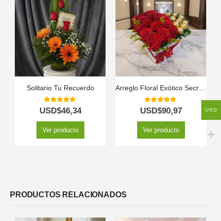
Solitario Tu Recuerdo
Arreglo Floral Exótico Secreto
5.00
out of 5
5.00
out of 5
USD$
46,34
USD$
90,97
USD
Ver producto
Ver producto
PRODUCTOS RELACIONADOS