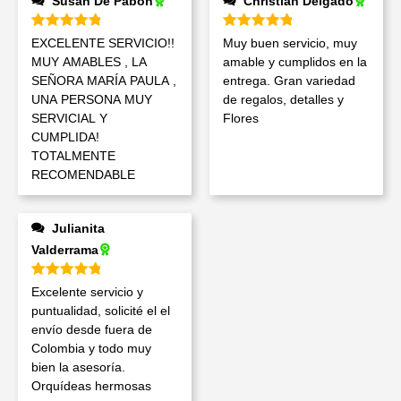
Susan De Pabon
Christian Delgado
Valorado en
5
de 5
Valorado en
5
de 5
EXCELENTE SERVICIO!!
Muy buen servicio, muy
MUY AMABLES , LA
amable y cumplidos en la
SEÑORA MARÍA PAULA ,
entrega. Gran variedad
UNA PERSONA MUY
de regalos, detalles y
SERVICIAL Y
Flores
CUMPLIDA!
TOTALMENTE
RECOMENDABLE
Julianita
Valderrama
Valorado en
5
de 5
Excelente servicio y
puntualidad, solicité el el
envío desde fuera de
Colombia y todo muy
bien la asesoría.
Orquídeas hermosas