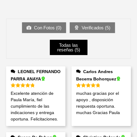
Con Fotos (
0
)
Verificados (
5
)
Todas las
reseñas (
5
)
LEONEL FERNANDO
Carlos Andres
PARRA ANAYA
Becerra Bohorquez
Valorado en
5
de 5
Valorado en
5
de 5
Excelente atención de
muchas gracias por el
Paula María, fiel
apoyo , disposición
cumplimiento de las
respuesta oportuna.
indicaciones y entrega
muchas Gracias Paula
oportuna. Felicitaciones.