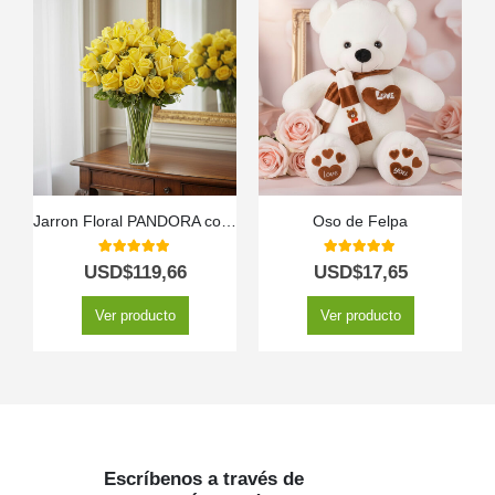
Jarron Floral PANDORA con 36 Rosas de Lujo y Frescura ⚜️
Oso de Felpa
5.00
out of 5
5.00
out of 5
USD$
119,66
USD$
17,65
Ver producto
Ver producto
Escríbenos a través de