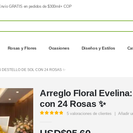
nvío GRATIS en pedidos de $300mil+ COP
Rosas y Flores
Ocasiones
Diseños y Estilos
Ca
N DESTELLO DE SOL CON 24 ROSAS ✨
Arreglo Floral Evelina
con 24 Rosas ✨
5
valoraciones de clientes
|
Añadir u
5.00
out of 5