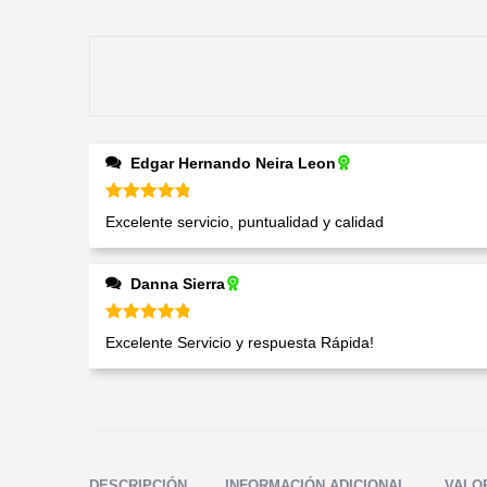
Edgar Hernando Neira Leon
Valorado en
5
de 5
Excelente servicio, puntualidad y calidad
Danna Sierra
Valorado en
5
de 5
Excelente Servicio y respuesta Rápida!
DESCRIPCIÓN
INFORMACIÓN ADICIONAL
VALOR