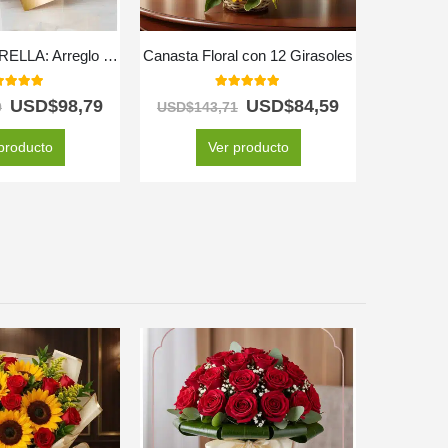
Orquídea ESTRELLA: Arreglo de Doble Vara con Chocolates ✨
Canasta Floral con 12 Girasoles
Arreglo 
0
out of 5
5.00
out of 5
USD$
98,79
USD$
84,59
0
USD$
143,71
producto
Ver producto