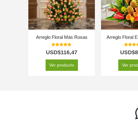
Arreglo Floral Más Rosas
Arreglo Floral 
5.00
out of 5
5.00
out
USD$
116,47
USD$
8
Ver producto
Ver pro