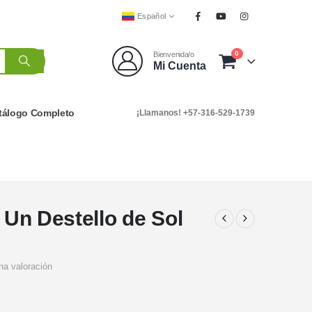
Español
0
Bienvenida/o
Mi Cuenta
tálogo Completo
¡Llamanos! +57-316-529-1739
: Un Destello de Sol
na valoración