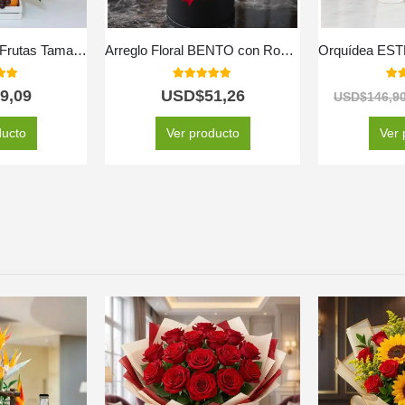
Arreglo Floral con Frutas Tamarillo
Arreglo Floral BENTO con Rosas y Vino | Elegancia para Regalar 🎁
 of 5
5.00
out of 5
5.0
9,09
USD$
51,26
USD$
146,9
ducto
Ver producto
Ver 