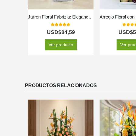
Jarron Floral Fabrizia: Elegancia en Rosas Rosadas y Lirios 🤍
5.00
out of 5
5.00
out
USD$
84,59
USD$
5
Ver producto
Ver pro
PRODUCTOS RELACIONADOS