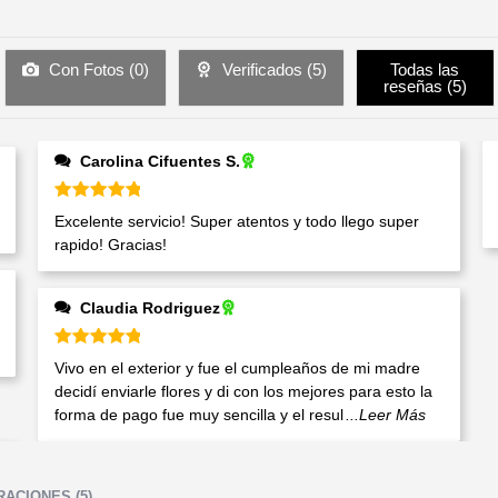
Con Fotos (
0
)
Verificados (
5
)
Todas las
reseñas (
5
)
Carolina Cifuentes S.
Valorado en
5
de 5
Excelente servicio! Super atentos y todo llego super
rapido! Gracias!
Claudia Rodriguez
Valorado en
5
de 5
Vivo en el exterior y fue el cumpleaños de mi madre
decidí enviarle flores y di con los mejores para esto la
forma de pago fue muy sencilla y el resul
...Leer Más
ACIONES (5)