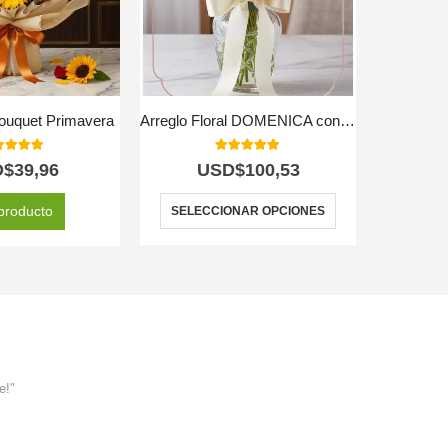
Bouquet Primavera
Arreglo Floral DOMENICA con 30 Rosas para Enamorar 🌹
0
out of 5
5.00
out of 5
D$
39,96
USD$
100,53
producto
SELECCIONAR OPCIONES
e!"