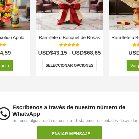
Exótico Apolo
Ramillete o Bouquet de Rosas
Ramillete o 
 of 5
5.00
out of 5
5.0
4,59
USD$
43,15
-
USD$
68,65
US
ducto
Ver 
SELECCIONAR OPCIONES
Escríbenos a través de nuestro número de
WhatsApp
Si tienes alguna duda o consulta. ¡Estaremos encantados de ayudart
ENVIAR MENSAJE