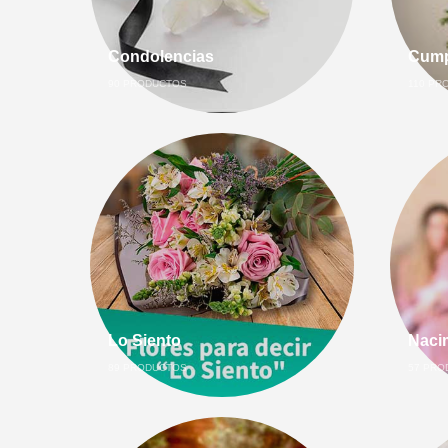
Condolencias
Cump
90
PRODUCTOS
110
PRO
Lo Siento
Naci
89
PRODUCTOS
57
PRO