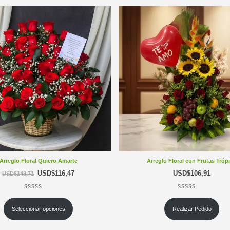
Arreglo Floral Quiero Amarte
Arreglo Floral con Frutas Tróp
USD$
116,47
USD$
106,91
USD$
143,71
s de clientes
Valorado
2
5.00
sobre 5 basado en
puntuaciones de clientes
Valorado
2
5.00
sob
Seleccionar opciones
Realizar Pedido