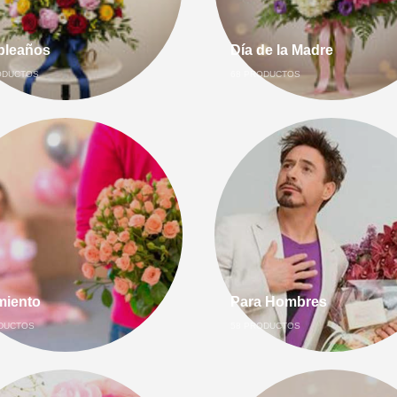
leaños
Día de la Madre
DUCTOS
68
PRODUCTOS
miento
Para Hombres
DUCTOS
58
PRODUCTOS