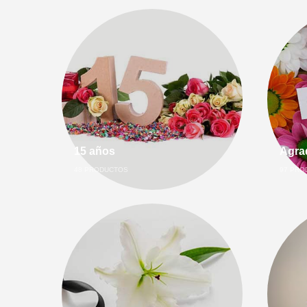
15 años
Agra
48
PRODUCTOS
97
PRO