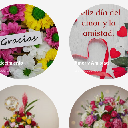
decimiento
Amor y Amistad
DUCTOS
113
PRODUCTOS