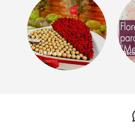
Para tu Amor
Recu
118
PRODUCTOS
74
PRO