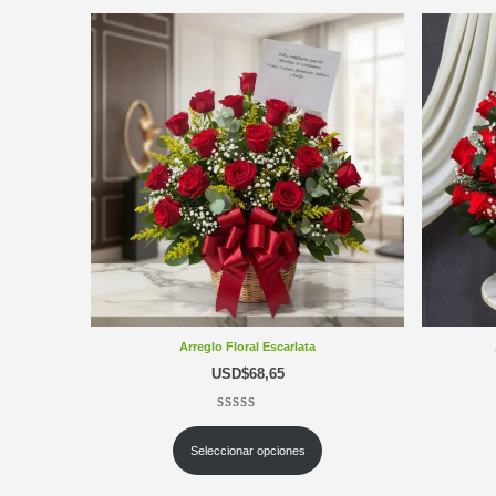
Arreglo Floral Escarlata
USD$
68,65
Valorado
3
5.00
sobre 5 basado en
puntuacione
Seleccionar opciones