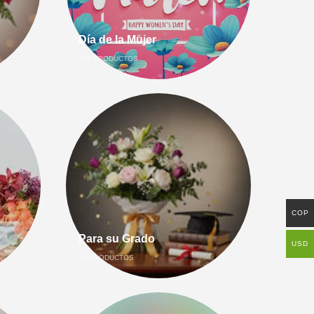
Día de la Mujer
102
PRODUCTOS
COP
Para su Grado
USD
75
PRODUCTOS